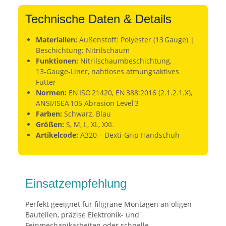
Technische Daten & Details
Materialien:
Außenstoff: Polyester (13 Gauge) |
Beschichtung: Nitrilschaum
Funktionen:
Nitrilschaumbeschichtung,
13‑Gauge‑Liner, nahtloses atmungsaktives
Futter
Normen:
EN ISO 21420, EN 388:2016 (2.1.2.1.X),
ANSI/ISEA 105 Abrasion Level 3
Farben:
Schwarz, Blau
Größen:
S, M, L, XL, XXL
Artikelcode:
A320 – Dexti‑Grip Handschuh
Einsatzempfehlung
Perfekt geeignet für filigrane Montagen an öligen
Bauteilen, präzise Elektronik‑ und
Feinmechanikarbeiten oder schnelle