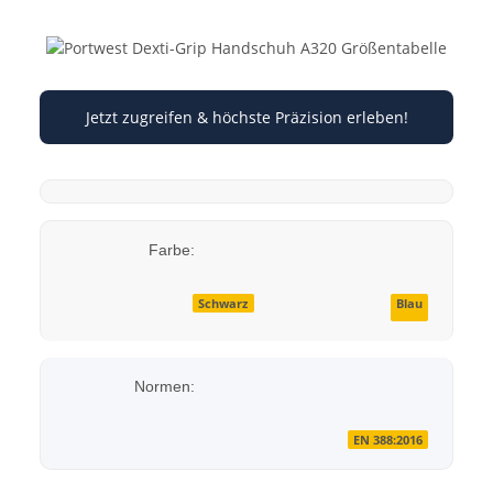
Jetzt zugreifen & höchste Präzision erleben!
Farbe:
Schwarz
Blau
Normen:
EN 388:2016