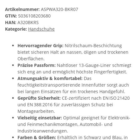
Artikelnummer:
ASPWA320-BKR07
GTIN:
5036108203680
HAN:
A320BKRS
Kategorie:
Handschuhe
Hervorragender Grip:
Nitrilschaum-Beschichtung
bietet sicheren Halt an nassen, öligen und trockenen
Oberflächen.
Präzise Passform:
Nahtloser 13‑Gauge‑Liner schmiegt
sich eng an und ermöglicht höchste Fingerfertigkeit.
Atmungsaktiv & komfortabel:
Das
feuchtigkeitstransportierende Innenfutter sorgt auch
bei langen Einsätzen für ein trockenes Handgefühl.
Geprüfte Sicherheit:
CE‑zertifiziert nach EN ISO 21420
und EN 388:2016 für zuverlässigen Schutz bei
Montagearbeiten.
Vielseitig einsetzbar:
Optimal geeignet für Elektronik‑
und Feinmechanikmontagen, Automobil‑ und
Industrieanwendungen.
Farben & Größen:
Erhältlich in Schwarz und Blau, in