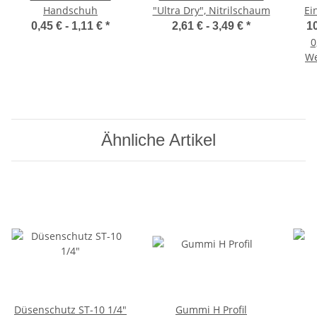
Handschuh
"Ultra Dry", Nitrilschaum
Ei
p
0,45 € -
1,11 €
*
2,61 € -
3,49 €
*
10
0
We
Ähnliche Artikel
Düsenschutz ST-10 1/4"
Gummi H Profil