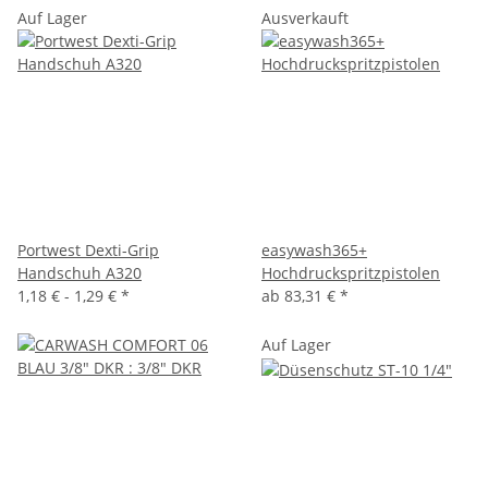
Auf Lager
Ausverkauft
Portwest Dexti-Grip
easywash365+
Handschuh A320
Hochdruckspritzpistolen
1,18 € -
1,29 €
*
ab
83,31 €
*
Auf Lager