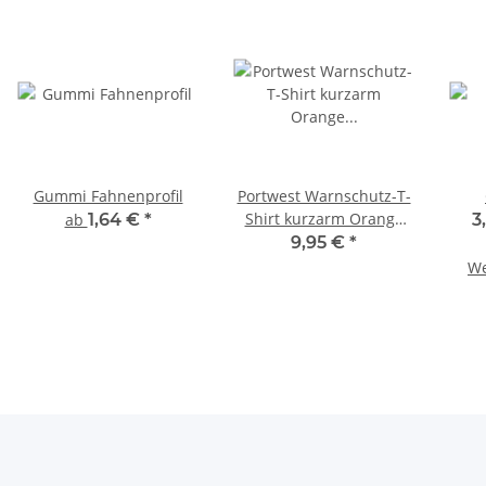
Gummi Fahnenprofil
Portwest Warnschutz-T-
Shirt kurzarm Orange
ab
1,64 €
*
3
Sicherheitskleidung für
9,95 €
*
Bahngesellschaften &
We
Industrie