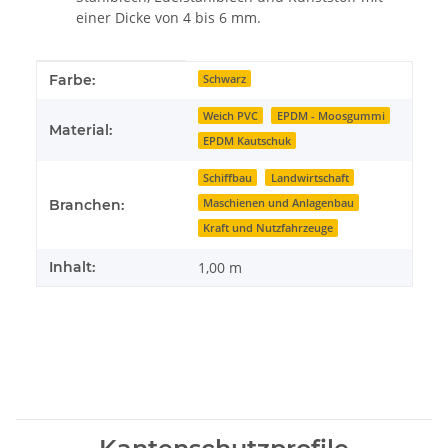
einer Dicke von 4 bis 6 mm.
Produkteigenschaft
Wert
Farbe:
Schwarz
Weich PVC
EPDM - Moosgummi
Material:
EPDM Kautschuk
Schiffbau
Landwirtschaft
Maschienen und Anlagenbau
Branchen:
Kraft und Nutzfahrzeuge
Inhalt:
1,00 m