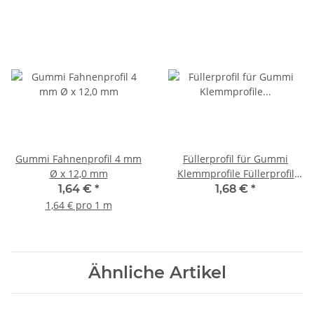
Gummi Fahnenprofil 4 mm
Füllerprofil für Gummi
Ø x 12,0 mm
Klemmprofile Füllerprofil
Größe 3
1,64 €
*
1,68 €
*
1,64 € pro 1 m
Ähnliche Artikel