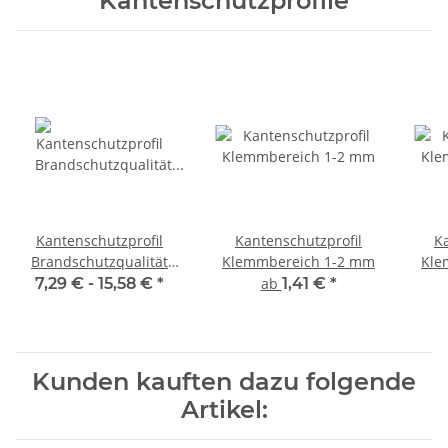
Kantenschutzprofile
Kantenschutzprofil
Kantenschutzprofil
K
Brandschutzqualität
Klemmbereich 1-2 mm
Kle
gemäß DIN EN 45545-2
7,29 € -
15,58 €
*
ab
1,41 €
*
Kunden kauften dazu folgende
Artikel: