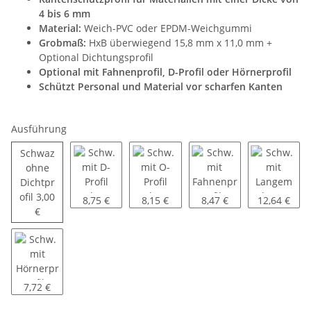
4 bis 6 mm
Material:
Weich-PVC oder EPDM-Weichgummi
Grobmaß:
HxB überwiegend 15,8 mm x 11,0 mm +
Optional Dichtungsprofil
Optional mit Fahnenprofil, D-Profil oder Hörnerprofil
Schützt Personal und Material vor scharfen Kanten
Ausführung
Schwaz
ohne
Dichtpr
Schwaz ohne Dichtprofil
ofil
3,00
Schw. mit D-Profil oben (DPO)
Schw. mit O-Profil oben (OPO)
Schw. mit Fahnenprofil s
Schw. mit L
8,75 €
8,15 €
8,47 €
12,64 €
€
Schw. mit Hörnerprofil seitlich (HPS)
7,72 €