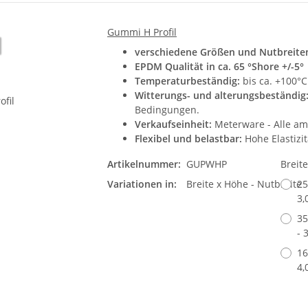
Gummi H Profil
verschiedene Größen und Nutbreite
EPDM Qualität in ca. 65 °Shore +/-5°
Temperaturbeständig:
bis ca. +100°C
Witterungs- und alterungsbeständig
Bedingungen.
Verkaufseinheit:
Meterware - Alle am 
Flexibel und belastbar:
Hohe Elastizit
Artikelnummer:
GUPWHP
Breit
Variationen in:
Breite x Höhe - Nutbreite
25
3
35
- 
16
4