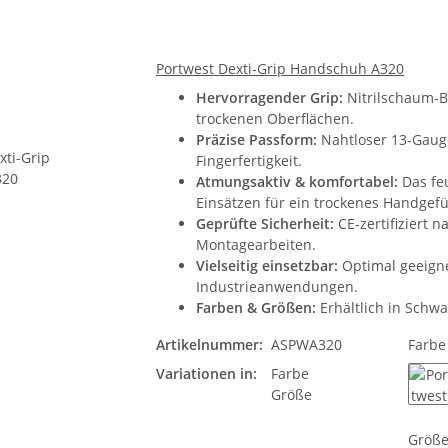
Portwest Dexti-Grip Handschuh A320
Hervorragender Grip:
Nitrilschaum-Be
trockenen Oberflächen.
Präzise Passform:
Nahtloser 13‑Gauge
Fingerfertigkeit.
Atmungsaktiv & komfortabel:
Das feu
Einsätzen für ein trockenes Handgefü
Geprüfte Sicherheit:
CE‑zertifiziert 
Montagearbeiten.
Vielseitig einsetzbar:
Optimal geeigne
Industrieanwendungen.
Farben & Größen:
Erhältlich in Schwa
Artikelnummer:
ASPWA320
Farb
Variationen in:
Farbe
Größe
Sc
Größ