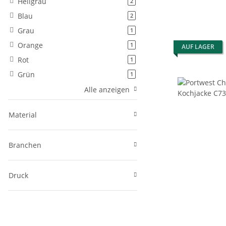
Hellgrau
Artikel gefunden
2
Blau
Artikel gefunden
2
Grau
Artikel gefunden
1
Orange
Artikel gefunden
1
AUF LAGER
Rot
Artikel gefunden
1
Grün
Artikel gefunden
1
Alle anzeigen
Material
Branchen
Druck