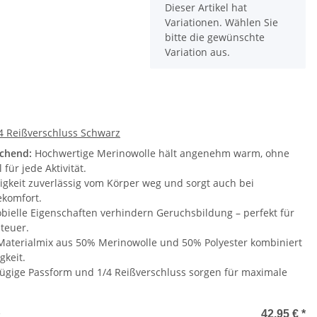
x
Dieser Artikel hat
Variationen. Wählen Sie
bitte die gewünschte
Variation aus.
/4 Reißverschluss Schwarz
ichend:
Hochwertige Merinowolle hält angenehm warm, ohne
für jede Aktivität.
igkeit zuverlässig vom Körper weg und sorgt auch bei
komfort.
bielle Eigenschaften verhindern Geruchsbildung – perfekt für
teuer.
Materialmix aus 50% Merinowolle und 50% Polyester kombiniert
gkeit.
ügige Passform und 1/4 Reißverschluss sorgen für maximale
e
42,95 €
*