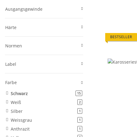
Ausgangsgewinde
Härte
BESTSELLER
Normen
Label
Farbe
Schwarz
Artikel gefunden
15
Weiß
Artikel gefunden
2
Silber
Artikel gefunden
1
Weissgrau
Artikel gefunden
1
Anthrazit
Artikel gefunden
1