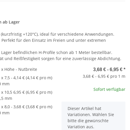
n ab Lager
 (kurzfristig +120°C), ideal für verschiedene Anwendungen.
:
Perfekt für den Einsatz im Freien und unter extremen
Lager befindlichen H-Profile schon ab 1 Meter bestellbar.
ät und Reißfestigkeit sorgen für eine zuverlässige Abdichtung.
e x Höhe - Nutbreite
3,68 € -
6,95 €
*
3,68 € - 6,95 € pro 1 m
 x 7,5 -
4,14 € (4,14 € pro m)
,0 mm
Sofort verfügbar
 x 10,5
6,95 € (6,95 € pro m)
3,5 mm
 x 8,0 -
3,68 € (3,68 € pro m)
x
Dieser Artikel hat
,0 mm
Variationen. Wählen Sie
bitte die gewünschte
Variation aus.