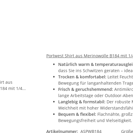
Portwest Shirt aus Merinowolle B184 mit 1
Natürlich warm & temperaturausgle
dass Sie ins Schwitzen geraten – ideal 
Trocken & komfortabel:
Leitet Feucht
Bewegung für langanhaltenden Trage
Frisch & geruchshemmend:
Antimikro
lange Arbeitstage oder Outdoor-Aben
Langlebig & formstabil:
Der robuste 
Weichheit mit hoher Widerstandsfähi
Bequem & flexibel:
Flachnähte, großz
Bewegungsfreiheit und Vielseitigkeit.
Artikelnummer:
ASPWB184
Größ