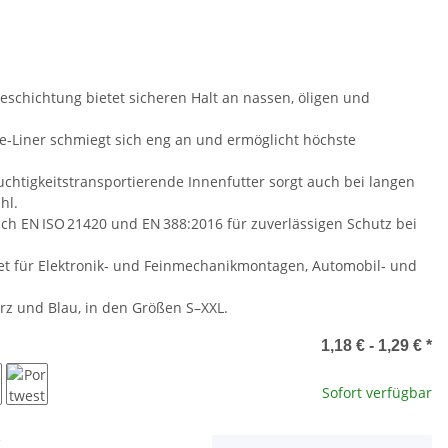
schichtung bietet sicheren Halt an nassen, öligen und
‑Liner schmiegt sich eng an und ermöglicht höchste
chtigkeitstransportierende Innenfutter sorgt auch bei langen
hl.
nach EN ISO 21420 und EN 388:2016 für zuverlässigen Schutz bei
t für Elektronik‑ und Feinmechanikmontagen, Automobil‑ und
rz und Blau, in den Größen S–XXL.
e
1,18 € -
1,29 €
*
Sofort verfügbar
hwarz
Blau
e