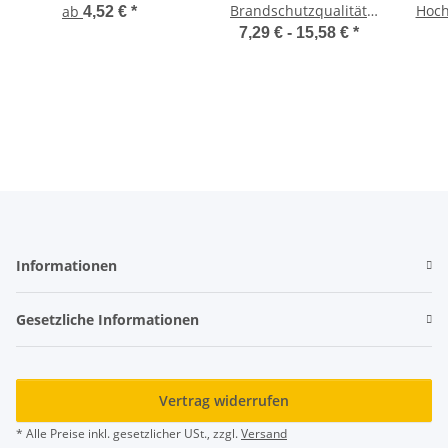
Brandschutzqualität
Hoch
ab
4,52 €
*
gemäß DIN EN 45545-2
7,29 € -
15,58 €
*
Informationen
Gesetzliche Informationen
Vertrag widerrufen
* Alle Preise inkl. gesetzlicher USt., zzgl.
Versand