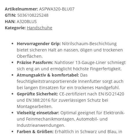
Artikelnummer:
ASPWA320-BLU07
GTIN:
5036108225248
HAN:
A320BLUS
Kategorie:
Handschuhe
Hervorragender Grip:
Nitrilschaum-Beschichtung
bietet sicheren Halt an nassen, öligen und trockenen
Oberflächen.
Präzise Passform:
Nahtloser 13‑Gauge‑Liner schmiegt
sich eng an und ermöglicht höchste Fingerfertigkeit.
Atmungsaktiv & komfortabel:
Das
feuchtigkeitstransportierende Innenfutter sorgt auch
bei langen Einsätzen für ein trockenes Handgefühl.
Geprüfte Sicherheit:
CE‑zertifiziert nach EN ISO 21420
und EN 388:2016 für zuverlässigen Schutz bei
Montagearbeiten.
Vielseitig einsetzbar:
Optimal geeignet für Elektronik‑
und Feinmechanikmontagen, Automobil‑ und
Industrieanwendungen.
Farben & Größen:
Erhältlich in Schwarz und Blau, in