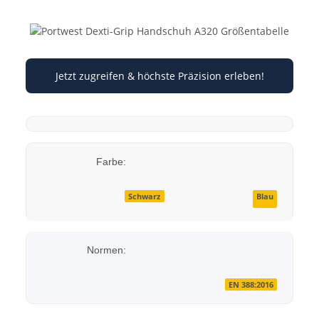
Jetzt zugreifen & höchste Präzision erleben!
Farbe:
Schwarz
Blau
Normen:
EN 388:2016