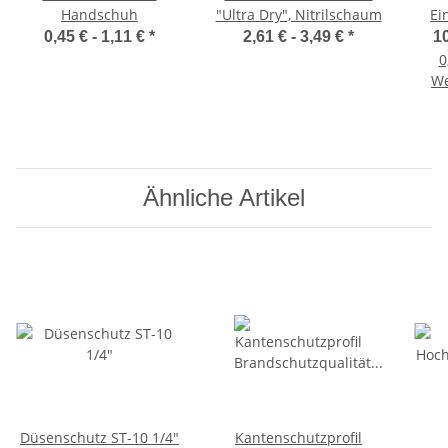
Handschuh
"Ultra Dry", Nitrilschaum
Ei
p
0,45 € -
1,11 €
*
2,61 € -
3,49 €
*
10
0
We
Ähnliche Artikel
Düsenschutz ST-10 1/4"
Kantenschutzprofil