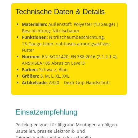
Technische Daten & Details
Materialien:
Außenstoff: Polyester (13 Gauge) |
Beschichtung: Nitrilschaum
Funktionen:
Nitrilschaumbeschichtung,
13‑Gauge‑Liner, nahtloses atmungsaktives
Futter
Normen:
EN ISO 21420, EN 388:2016 (2.1.2.1.X),
ANSI/ISEA 105 Abrasion Level 3
Farben:
Schwarz, Blau
Größen:
S, M, L, XL, XXL
Artikelcode:
A320 – Dexti‑Grip Handschuh
Einsatzempfehlung
Perfekt geeignet für filigrane Montagen an öligen
Bauteilen, präzise Elektronik‑ und
Feinmechanikarbeiten oder schnelle