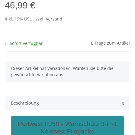
46,99 €
inkl. 19% USt. , zzgl.
Versand
Frage zum Artikel
Sofort verfügbar
x
Dieser Artikel hat Variationen. Wählen Sie bitte die
gewünschte Variation aus.
Beschreibung
Portwest PJ50 - Warnschutz 3-in-1
Kontrast Pilotjacke