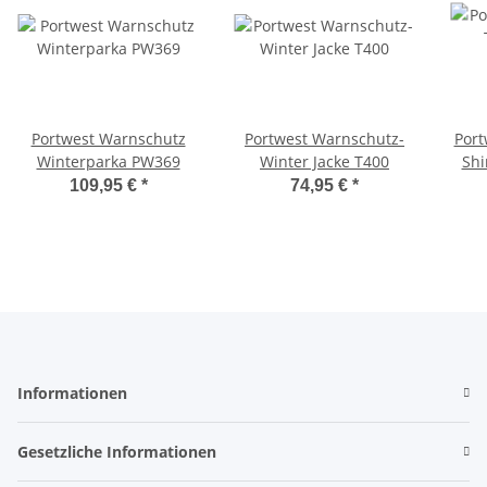
Portwest Warnschutz
Portwest Warnschutz-
Port
Winterparka PW369
Winter Jacke T400
Shi
Sich
109,95 €
*
74,95 €
*
Bah
Informationen
Gesetzliche Informationen