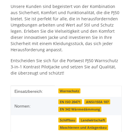
Unsere Kunden sind begeistert von der Kombination
aus Sicherheit, Komfort und Funktionalität, die die PJ50
bietet. Sie ist perfekt für alle, die in herausfordernden
Umgebungen arbeiten und Wert auf Stil und Schutz
legen. Erleben Sie die Vielseitigkeit und den Komfort
dieser innovativen Jacke und investieren Sie in Ihre
Sicherheit mit einem Kleidungsstück, das sich jeder
Herausforderung anpasst.
Entscheiden Sie sich für die Portwest PJ50 Warnschutz
3-in-1 Kontrast Pilotjacke und setzen Sie auf Qualität,
die überzeugt und schützt!
Produkteigenschaft
Wert
Warnschutz
Einsatzbereich:
EN ISO 20471
ANSI/ISEA 107
Normen:
EN 342 Wärmedämmung
Schiffbau
Landwirtschaft
Maschienen und Anlagenbau