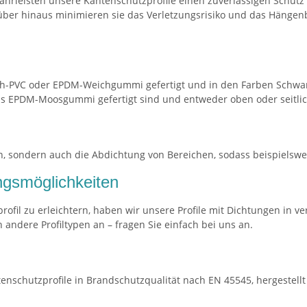
hrleisten unsere Kantenschutzprofile einen zuverlässigen Schutz
rüber hinaus minimieren sie das Verletzungsrisiko und das Hänge
-PVC oder EPDM-Weichgummi gefertigt und in den Farben Schwarz, 
le aus EPDM-Moosgummi gefertigt sind und entweder oben oder seit
en, sondern auch die Abdichtung von Bereichen, sodass beispielsw
gsmöglichkeiten
l zu erleichtern, haben wir unsere Profile mit Dichtungen in vers
 andere Profiltypen an – fragen Sie einfach bei uns an.
antenschutzprofile in Brandschutzqualität nach EN 45545, hergest