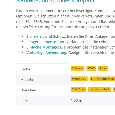
Kantenschutzprofile kompakt
Fassen wir zusammen: Unsere hochwertigen Kantenschutzpr
Optionen. Sie schützen nicht nur vor Verletzungen und A
nach EN 45545. Verleihen Sie Ihren Anlagen und Bauteile
die perfekte Lösung für Ihre Anforderungen zu finden.
Sicherheit und Schutz:
Bieten Sie Ihren Anlagen un
Längere Lebensdauer:
Verlängern Sie die Lebensda
Einfache Montage:
Die problemlose Installation vo
Vielseitige Anwendung:
Geeignet für verschiedene M
Produkteigenschaft
Wert
Schwarz
Weiß
Silber
Farbe:
Weich PVC
EPDM Kautschuk
Material:
Schiffbau
Landwirtschaft
Branchen:
1,00 m
Inhalt: