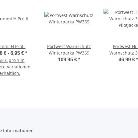
mmi H Profil
Portwest Warnschutz
Portwest Hi-
Winterparka PW369
Warnschutz 3
8 € -
6,95 €
*
Pilotjacke
109,95 €
*
46,99 €
*
68 € pro 1 m
ere Variationen
erhältlich.
e Informationen