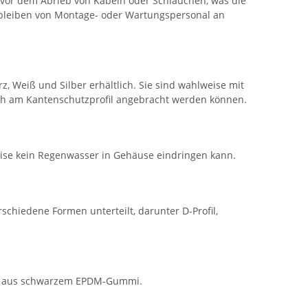
 vor dem Abrieb von Kabeln oder Schläuchen, was die
nbleiben von Montage- oder Wartungspersonal an
Weiß und Silber erhältlich. Sie sind wahlweise mit
lich am Kantenschutzprofil angebracht werden können.
eise kein Regenwasser in Gehäuse eindringen kann.
chiedene Formen unterteilt, darunter D-Profil,
ellt aus schwarzem EPDM-Gummi.