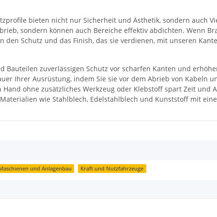
ofile bieten nicht nur Sicherheit und Ästhetik, sondern auch Viel
brieb, sondern können auch Bereiche effektiv abdichten. Wenn Bra
n den Schutz und das Finish, das sie verdienen, mit unseren Kant
d Bauteilen zuverlässigen Schutz vor scharfen Kanten und erhöhen
uer Ihrer Ausrüstung, indem Sie sie vor dem Abrieb von Kabeln u
n Hand ohne zusätzliches Werkzeug oder Klebstoff spart Zeit und
aterialien wie Stahlblech, Edelstahlblech und Kunststoff mit eine
Maschienen und Anlagenbau
Kraft und Nutzfahrzeuge