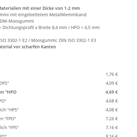
Materialien mit einer Dicke von 1-2 mm
mi mit eingebettetem Metallklemmband
 EPDM-Moosgummi
Dichtungsprofil x Breite 8,4 mm / HPO = 6,5 mm
SO 3302-1 E2 / Moosgummi: DIN ISO 3302-1 E3
terial vor scharfen Kanten
1,76 €
"DPS"
4,09 €
ben "HPO
4,69 €
PO"
4,68 €
lich "HPS"
4,08 €
en "FPO"
7,26 €
lich "FPS"
7,16 €
OPO"
8,16 €