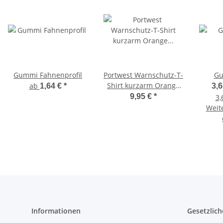
Gummi Fahnenprofil
Portwest Warnschutz-T-
Gu
Shirt kurzarm Orange
ab
1,64 €
*
3,6
Sicherheitskleidung für
9,95 €
*
3,
Bahngesellschaften &
Weit
Industrie
Informationen
Gesetzlich