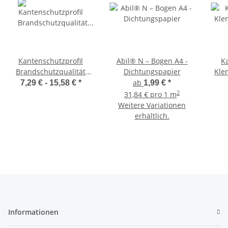
Kantenschutzprofil
Abil® N – Bogen A4 -
K
Brandschutzqualität
Dichtungspapier
Kle
gemäß DIN EN 45545-2
ab
7,29 € -
15,58 €
*
1,99 €
*
2
31,84 € pro 1 m
Weitere Variationen
erhältlich.
Informationen