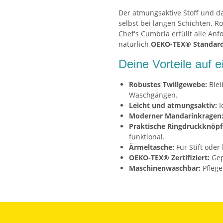
Der atmungsaktive Stoff und da
selbst bei langen Schichten. Rob
Chef's Cumbria erfüllt alle A
natürlich
OEKO-TEX® Standard 1
Deine Vorteile auf e
Robustes Twillgewebe:
Blei
Waschgängen.
Leicht und atmungsaktiv:
I
Moderner Mandarinkragen
Praktische Ringdruckknöpf
funktional.
Ärmeltasche:
Für Stift oder
OEKO-TEX® Zertifiziert:
Gep
Maschinenwaschbar:
Pflege