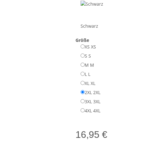
Schwarz
Größe
XS
XS
S
S
M
M
L
L
XL
XL
2XL
2XL
3XL
3XL
4XL
4XL
16,95 €