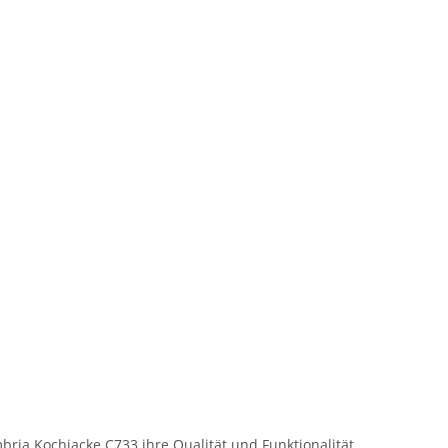
bria Kochjacke C733 ihre Qualität und Funktionalität