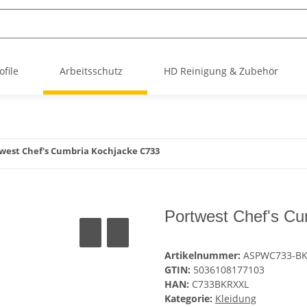
file
Arbeitsschutz
HD Reinigung & Zubehör
west Chef's Cumbria Kochjacke C733
Portwest Chef's C
Artikelnummer:
ASPWC733-B
GTIN:
5036108177103
HAN:
C733BKRXXL
Kategorie:
Kleidung