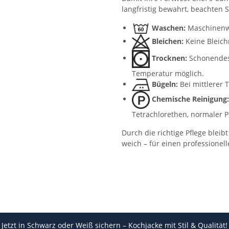
langfristig bewahrt, beachten S
Waschen:
Maschinenw
Bleichen:
Keine Bleich
Trocknen:
Schonendes 
Temperatur möglich.
Bügeln:
Bei mittlerer 
Chemische Reinigung:
Tetrachlorethen, normaler P
Durch die richtige Pflege blei
weich – für einen professionelle
Jetzt in Schwarz oder Weiß sichern – Kochjacke mit Stil & Qualität!