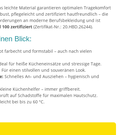
s leichte Material garantieren optimalen Tragekomfort
ust, pflegeleicht und zertifiziert hautfreundlich – die
nforderungen an moderne Berufsbekleidung und ist
00 zertifiziert
(Zertifikat-Nr.: 20.HBD.26244).
inen Blick:
bt farbecht und formstabil – auch nach vielen
deal für heiße Kücheneinsätze und stressige Tage.
:
Für einen stilvollen und souveränen Look.
e:
Schnelles An- und Ausziehen – hygienisch und
 kleine Küchenhelfer – immer griffbereit.
rüft auf Schadstoffe für maximalen Hautschutz.
leicht bei bis zu 60 °C.