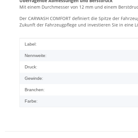
Überragende Abmessungen und Berstdruck
Mit einem Durchmesser von 12 mm und einem Berstdruc
Der CARWASH COMFORT definiert die Spitze der Fahrzeu
Zukunft der Fahrzeugpflege und investieren Sie in eine Lö
Produkteigenschaft
Wert
Label:
Nennweite:
Druck:
Gewinde:
Branchen:
Farbe: