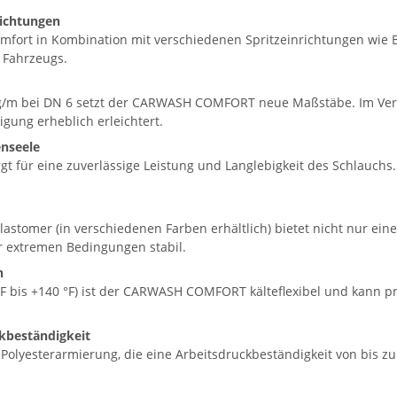
richtungen
rt in Kombination mit verschiedenen Spritzeinrichtungen wie Bü
s Fahrzeugs.
g/m bei DN 6 setzt der CARWASH COMFORT neue Maßstäbe. Im Vergl
gung erheblich erleichtert.
enseele
rgt für eine zuverlässige Leistung und Langlebigkeit des Schlauch
tomer (in verschiedenen Farben erhältlich) bietet nicht nur eine 
r extremen Bedingungen stabil.
n
 °F bis +140 °F) ist der CARWASH COMFORT kälteflexibel und kann 
kbeständigkeit
yesterarmierung, die eine Arbeitsdruckbeständigkeit von bis zu 