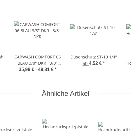
ahl
CARWASH COMFORT 06
Düsenschutz ST-10 1/4"
BLAU 3/8" DKR : 3/8"
Ho
ab
4,52 €
*
DKR
35,99 € -
49,81 €
*
Ähnliche Artikel