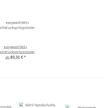
easywash365+
chdruckspritzpistolen
ab
83,31 €
*