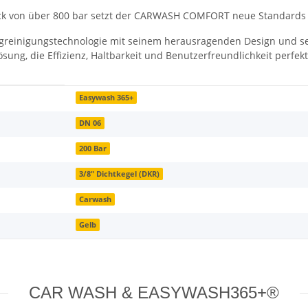
k von über 800 bar setzt der CARWASH COMFORT neue Standards f
greinigungstechnologie mit seinem herausragenden Design und se
sung, die Effizienz, Haltbarkeit und Benutzerfreundlichkeit perfek
Easywash 365+
DN 06
200 Bar
3/8" Dichtkegel (DKR)
Carwash
Gelb
CAR WASH & EASYWASH365+®