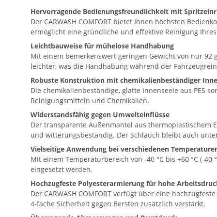
Hervorragende Bedienungsfreundlichkeit mit Spritzein
Der CARWASH COMFORT bietet Ihnen höchsten Bedienkomfo
ermöglicht eine gründliche und effektive Reinigung Ihre
Leichtbauweise für mühelose Handhabung
Mit einem bemerkenswert geringen Gewicht von nur 92 
leichter, was die Handhabung während der Fahrzeugreini
Robuste Konstruktion mit chemikalienbeständiger Inn
Die chemikalienbeständige, glatte Innenseele aus PES so
Reinigungsmitteln und Chemikalien.
Widerstandsfähig gegen Umwelteinflüsse
Der transparente Außenmantel aus thermoplastischem Elas
und witterungsbeständig. Der Schlauch bleibt auch unte
Vielseitige Anwendung bei verschiedenen Temperature
Mit einem Temperaturbereich von -40 °C bis +60 °C (-40
eingesetzt werden.
Hochzugfeste Polyesterarmierung für hohe Arbeitsdruc
Der CARWASH COMFORT verfügt über eine hochzugfeste Pol
4-fache Sicherheit gegen Bersten zusätzlich verstärkt.