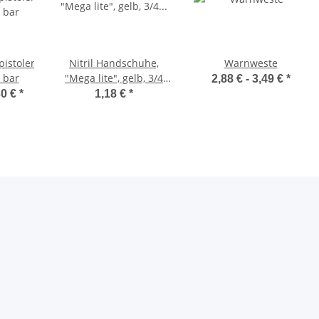
pistolen
Nitril Handschuhe,
Warnweste
 bar
"Mega lite", gelb, 3/4
2,88 € -
3,49 €
*
getaucht, Strickbund
30 €
*
1,18 €
*