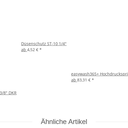
Düsenschutz ST-10 1/4"
ab
4,52 €
*
easywash365+ Hochdrucksprit
ab
83,31 €
*
3/8" DKR
Ähnliche Artikel