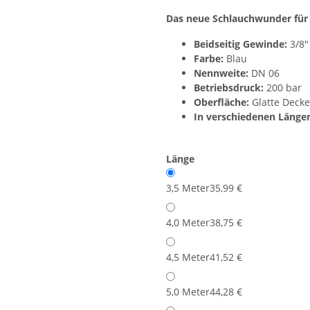
Das neue Schlauchwunder für
Beidseitig Gewinde:
3/8"
Farbe:
Blau
Nennweite:
DN 06
Betriebsdruck:
200 bar
Oberfläche:
Glatte Decke
In verschiedenen Längen 
Länge
3,5 Meter
35,99 €
4,0 Meter
38,75 €
4,5 Meter
41,52 €
5,0 Meter
44,28 €