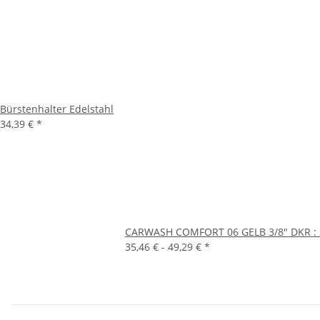
Bürstenhalter Edelstahl
34,39 €
*
CARWASH COMFORT 06 GELB 3/8" DKR : 
35,46 € -
49,29 €
*