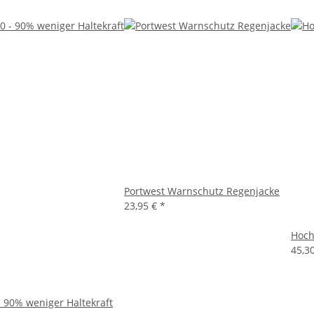
Portwest Warnschutz Regenjacke
23,95 €
*
Hoch
45,3
- 90% weniger Haltekraft