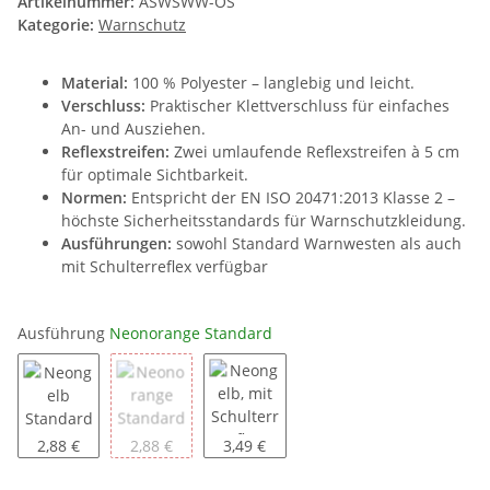
Artikelnummer:
ASWSWW-OS
Kategorie:
Warnschutz
Material:
100 % Polyester – langlebig und leicht.
Verschluss:
Praktischer Klettverschluss für einfaches
An- und Ausziehen.
Reflexstreifen:
Zwei umlaufende Reflexstreifen à 5 cm
für optimale Sichtbarkeit.
Normen:
Entspricht der EN ISO 20471:2013 Klasse 2 –
höchste Sicherheitsstandards für Warnschutzkleidung.
Ausführungen:
sowohl Standard Warnwesten als auch
mit Schulterreflex verfügbar
Ausführung
Neonorange Standard
Neongelb Standard
Neonorange Standard
Neongelb, mit Schulterreflex
2,88 €
2,88 €
3,49 €