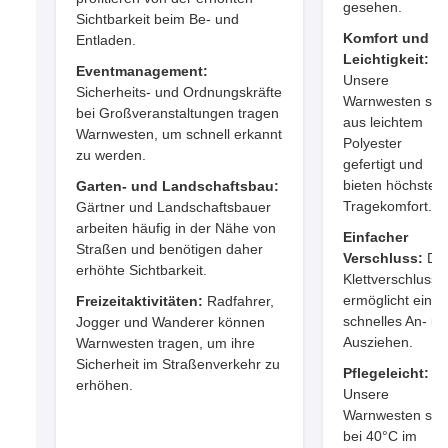
gesehen.
Sichtbarkeit beim Be- und
Komfort und
Entladen.
Leichtigkeit:
Eventmanagement:
Unsere
Sicherheits- und Ordnungskräfte
Warnwesten sin
bei Großveranstaltungen tragen
aus leichtem
Warnwesten, um schnell erkannt
Polyester
zu werden.
gefertigt und
bieten höchsten
Garten- und Landschaftsbau:
Tragekomfort.
Gärtner und Landschaftsbauer
arbeiten häufig in der Nähe von
Einfacher
Straßen und benötigen daher
Verschluss:
De
erhöhte Sichtbarkeit.
Klettverschluss
ermöglicht ein
Freizeitaktivitäten:
Radfahrer,
schnelles An- u
Jogger und Wanderer können
Ausziehen.
Warnwesten tragen, um ihre
Sicherheit im Straßenverkehr zu
Pflegeleicht:
erhöhen.
Unsere
Warnwesten sin
bei 40°C im