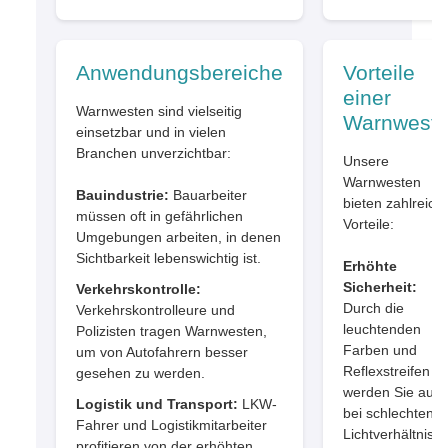
Anwendungsbereiche
Vorteile
einer
Warnwesten sind vielseitig
Warnwest
einsetzbar und in vielen
Branchen unverzichtbar:
Unsere
Warnwesten
Bauindustrie:
Bauarbeiter
bieten zahlreich
müssen oft in gefährlichen
Vorteile:
Umgebungen arbeiten, in denen
Sichtbarkeit lebenswichtig ist.
Erhöhte
Sicherheit:
Verkehrskontrolle:
Durch die
Verkehrskontrolleure und
leuchtenden
Polizisten tragen Warnwesten,
Farben und
um von Autofahrern besser
Reflexstreifen
gesehen zu werden.
werden Sie auc
Logistik und Transport:
LKW-
bei schlechten
Fahrer und Logistikmitarbeiter
Lichtverhältniss
profitieren von der erhöhten