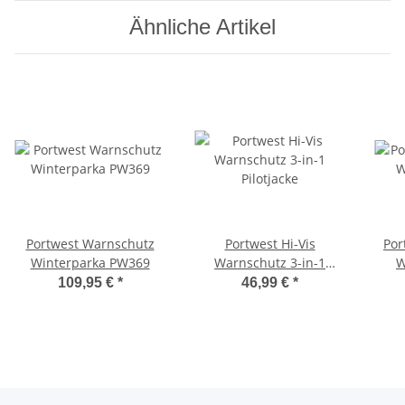
Ähnliche Artikel
Portwest Warnschutz
Portwest Hi-Vis
Por
Winterparka PW369
Warnschutz 3-in-1
W
Pilotjacke
109,95 €
*
46,99 €
*