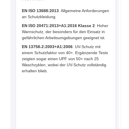
EN ISO 13688:2013
: Allgemeine Anforderungen
an Schutzkleidung.
EN ISO 20471:2013+A1:2016 Klasse 2
: Hoher
P
Warnschutz, der besonders für den Einsatz in
e
gefährlichen Arbeitsumgebungen geeignet ist.
M
EN 13758-2:2003+A1:2006
: UV-Schutz mit
einem Schutzfaktor von 40+. Ergänzende Tests
4
zeigten sogar einen UPF von 50+ nach 25
5
Waschzyklen, wobei der UV-Schutz vollständig
erhalten blieb.
D
s
T
L