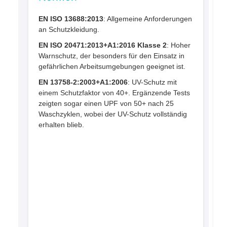
EN ISO 13688:2013
: Allgemeine Anforderungen
an Schutzkleidung.
EN ISO 20471:2013+A1:2016 Klasse 2
: Hoher
P
Warnschutz, der besonders für den Einsatz in
e
gefährlichen Arbeitsumgebungen geeignet ist.
M
EN 13758-2:2003+A1:2006
: UV-Schutz mit
einem Schutzfaktor von 40+. Ergänzende Tests
4
zeigten sogar einen UPF von 50+ nach 25
5
Waschzyklen, wobei der UV-Schutz vollständig
erhalten blieb.
D
s
T
L