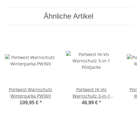
Ähnliche Artikel
Portwest Warnschutz
Portwest Hi-Vis
Por
Winterparka PW369
Warnschutz 3-in-1
W
Pilotjacke
109,95 €
*
46,99 €
*