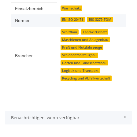
Produkteigenschaft
Wert
Warnschutz
Einsatzbereich:
EN ISO 20471
RIS-3279-TOM
Normen:
Schiffbau
Landwirtschaft
Maschienen und Anlagenbau
Kraft und Nutzfahrzeuge
Schienenfahrzeugbau
Branchen:
Garten und Landschaftsbau
Logistik und Transport
Recycling und Abfallwirtschaft
Benachrichtigen, wenn verfügbar