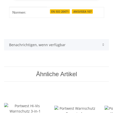
Produkteigenschaft
Wert
EN ISO 20471
ANSI/ISEA 107
Normen:
Benachrichtigen, wenn verfügbar
Ähnliche Artikel