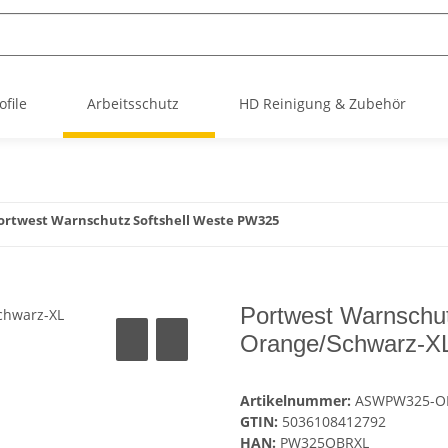
file
Arbeitsschutz
HD Reinigung & Zubehör
ortwest Warnschutz Softshell Weste PW325
Portwest Warnschu
Orange/Schwarz-X
Artikelnummer:
ASWPW325-O
GTIN:
5036108412792
HAN:
PW325OBRXL