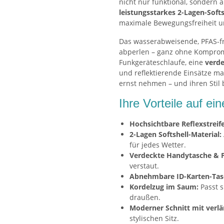
nicht nur funktional, sondern 
leistungsstarkes 2-Lagen-Softs
maximale Bewegungsfreiheit un
Das wasserabweisende, PFAS-fre
abperlen – ganz ohne Kompromi
Funkgeräteschlaufe, eine
verd
und reflektierende Einsätze ma
ernst nehmen – und ihren Stil 
Ihre Vorteile auf ein
Hochsichtbare Reflexstreif
2-Lagen Softshell-Material:
für jedes Wetter.
Verdeckte Handytasche & F
verstaut.
Abnehmbare ID-Karten-Tas
Kordelzug im Saum:
Passt s
draußen.
Moderner Schnitt mit verlä
stylischen Sitz.