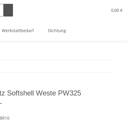
0,00 €
Werkstattbedarf
Dichtung
tz Softshell Weste PW325
L
BR10