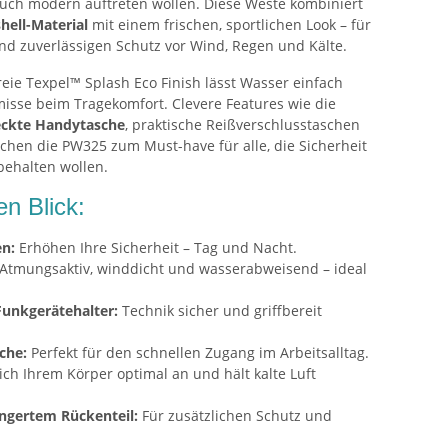
auch modern auftreten wollen. Diese Weste kombiniert
hell-Material
mit einem frischen, sportlichen Look – für
d zuverlässigen Schutz vor Wind, Regen und Kälte.
ie Texpel™ Splash Eco Finish lässt Wasser einfach
sse beim Tragekomfort. Clevere Features wie die
eckte Handytasche
, praktische Reißverschlusstaschen
chen die PW325 zum Must-have für alle, die Sicherheit
behalten wollen.
en Blick:
en:
Erhöhen Ihre Sicherheit – Tag und Nacht.
Atmungsaktiv, winddicht und wasserabweisend – ideal
unkgerätehalter:
Technik sicher und griffbereit
che:
Perfekt für den schnellen Zugang im Arbeitsalltag.
ich Ihrem Körper optimal an und hält kalte Luft
ngertem Rückenteil:
Für zusätzlichen Schutz und