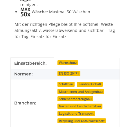
reinigen.
Wäsche:
Maximal 50 Wäschen
Mit der richtigen Pflege bleibt Ihre Softshell-Weste
atmungsaktiv, wasserabweisend und sichtbar – Tag
für Tag, Einsatz für Einsatz.
Produkteigenschaft
Wert
Einsatzbereich:
Warnschutz
Normen:
EN ISO 20471
Schiffbau
Landwirtschaft
Maschienen und Anlagenbau
Schienenfahrzeugbau
Branchen:
Garten und Landschaftsbau
Logistik und Transport
Recycling und Abfallwirtschaft