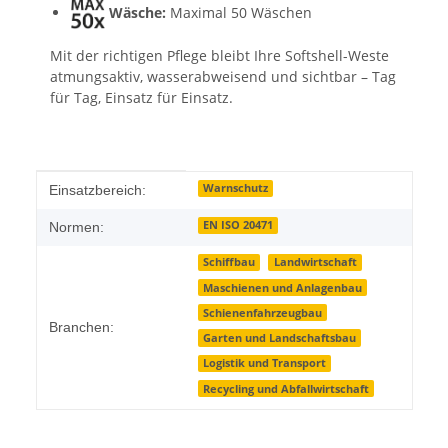
Wäsche:
Maximal 50 Wäschen
Mit der richtigen Pflege bleibt Ihre Softshell-Weste
atmungsaktiv, wasserabweisend und sichtbar – Tag
für Tag, Einsatz für Einsatz.
Produkteigenschaft
Wert
Warnschutz
Einsatzbereich:
EN ISO 20471
Normen:
Schiffbau
Landwirtschaft
Maschienen und Anlagenbau
Schienenfahrzeugbau
Branchen:
Garten und Landschaftsbau
Logistik und Transport
Recycling und Abfallwirtschaft