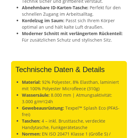
Technik sicher und griffbereit verstaut.
Abnehmbare ID-Karten-Tasche:
Perfekt für den
schnellen Zugang im Arbeitsalltag.
Kordelzug im Saum:
Passt sich Ihrem Körper
optimal an und hält kalte Luft draußen.
Moderner Schnitt mit verlängertem Rückenteil:
Für zusätzlichen Schutz und stylischen Sitz.
Technische Daten & Details
Material:
92% Polyester, 8% Elasthan, laminiert
mit 100% Polyester Microfleece (310g)
Wassersäule:
8.000 mm | Atmungsaktivität:
3.000 g/m²/24h
Gewebeausrüstung:
Texpel™ Splash Eco (PFAS-
frei)
Taschen:
4 – inkl. Brusttasche, verdeckte
Handytasche, Funkgerätetasche
Normen:
EN ISO 20471 Klasse 1 (Größe S) /