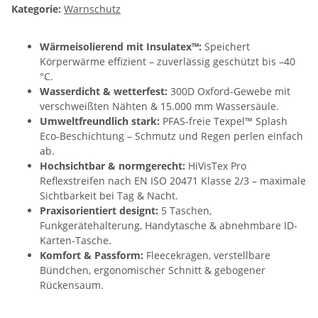
Kategorie:
Warnschutz
Wärmeisolierend mit Insulatex™:
Speichert
Körperwärme effizient – zuverlässig geschützt bis –40
°C.
Wasserdicht & wetterfest:
300D Oxford-Gewebe mit
verschweißten Nähten & 15.000 mm Wassersäule.
Umweltfreundlich stark:
PFAS-freie Texpel™ Splash
Eco-Beschichtung – Schmutz und Regen perlen einfach
ab.
Hochsichtbar & normgerecht:
HiVisTex Pro
Reflexstreifen nach EN ISO 20471 Klasse 2/3 – maximale
Sichtbarkeit bei Tag & Nacht.
Praxisorientiert designt:
5 Taschen,
Funkgerätehalterung, Handytasche & abnehmbare ID-
Karten-Tasche.
Komfort & Passform:
Fleecekragen, verstellbare
Bündchen, ergonomischer Schnitt & gebogener
Rückensaum.