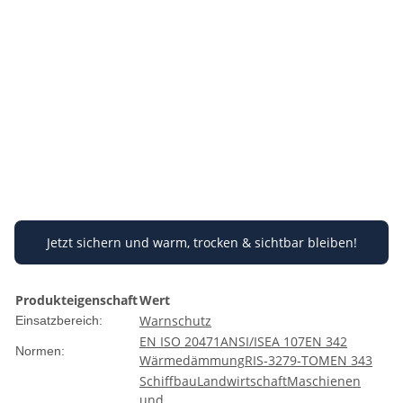
Jetzt sichern und warm, trocken & sichtbar bleiben!
Produkteigenschaft
Wert
Warnschutz
Einsatzbereich:
EN ISO 20471
ANSI/ISEA 107
EN 342
Normen:
Wärmedämmung
RIS-3279-TOM
EN 343
Schiffbau
Landwirtschaft
Maschienen
und