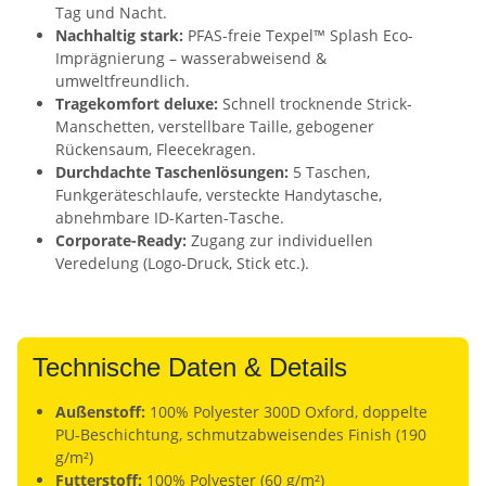
Tag und Nacht.
Nachhaltig stark:
PFAS-freie Texpel™ Splash Eco-
Imprägnierung – wasserabweisend &
umweltfreundlich.
Tragekomfort deluxe:
Schnell trocknende Strick-
Manschetten, verstellbare Taille, gebogener
Rückensaum, Fleecekragen.
Durchdachte Taschenlösungen:
5 Taschen,
Funkgeräteschlaufe, versteckte Handytasche,
abnehmbare ID-Karten-Tasche.
Corporate-Ready:
Zugang zur individuellen
Veredelung (Logo-Druck, Stick etc.).
Technische Daten & Details
Außenstoff:
100% Polyester 300D Oxford, doppelte
PU-Beschichtung, schmutzabweisendes Finish (190
g/m²)
Futterstoff:
100% Polyester (60 g/m²)