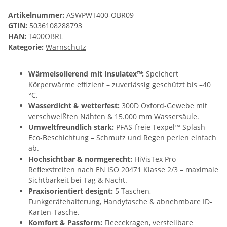
Artikelnummer:
ASWPWT400-OBR09
GTIN:
5036108288793
HAN:
T400OBRL
Kategorie:
Warnschutz
Wärmeisolierend mit Insulatex™:
Speichert
Körperwärme effizient – zuverlässig geschützt bis –40
°C.
Wasserdicht & wetterfest:
300D Oxford-Gewebe mit
verschweißten Nähten & 15.000 mm Wassersäule.
Umweltfreundlich stark:
PFAS-freie Texpel™ Splash
Eco-Beschichtung – Schmutz und Regen perlen einfach
ab.
Hochsichtbar & normgerecht:
HiVisTex Pro
Reflexstreifen nach EN ISO 20471 Klasse 2/3 – maximale
Sichtbarkeit bei Tag & Nacht.
Praxisorientiert designt:
5 Taschen,
Funkgerätehalterung, Handytasche & abnehmbare ID-
Karten-Tasche.
Komfort & Passform:
Fleecekragen, verstellbare