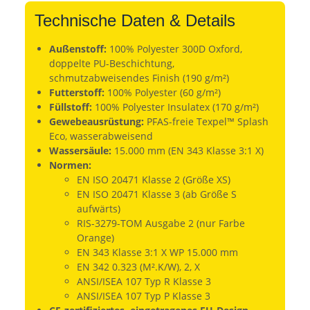
Technische Daten & Details
Außenstoff:
100% Polyester 300D Oxford,
doppelte PU-Beschichtung,
schmutzabweisendes Finish (190 g/m²)
Futterstoff:
100% Polyester (60 g/m²)
Füllstoff:
100% Polyester Insulatex (170 g/m²)
Gewebeausrüstung:
PFAS-freie Texpel™ Splash
Eco, wasserabweisend
Wassersäule:
15.000 mm (EN 343 Klasse 3:1 X)
Normen:
EN ISO 20471 Klasse 2 (Größe XS)
EN ISO 20471 Klasse 3 (ab Größe S
aufwärts)
RIS-3279-TOM Ausgabe 2 (nur Farbe
Orange)
EN 343 Klasse 3:1 X WP 15.000 mm
EN 342 0.323 (M².K/W), 2, X
ANSI/ISEA 107 Typ R Klasse 3
ANSI/ISEA 107 Typ P Klasse 3