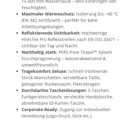
15.000 mm Wassersäule – kein Eindringen von
Feuchtigkeit.
Maximaler Wärmeschutz:
Isolierung bis −40 °C
(EN 342 zertifiziert) – perfekt für kalte
Arbeitsumgebungen.
Reflektierende Sichtbarkeit:
Hochwertige
HiVisTex Pro Reflexstreifen nach EN ISO 20471 –
sichtbar bei Tag und Nacht.
Nachhaltig stark:
PFAS-freie Texpel™ Splash
Eco-Imprägnierung – wasserabweisend &
umweltfreundlich.
Tragekomfort deluxe:
Schnell trocknende
Strick-Manschetten, verstellbare Taille,
gebogener Rückensaum, Fleecekragen.
Durchdachte Taschenlösungen:
5 Taschen,
Funkgeräteschlaufe, versteckte Handytasche,
abnehmbare ID-Karten-Tasche.
Corporate-Ready:
Zugang zur individuellen
Veredelung (Logo-Druck, Stick etc.).