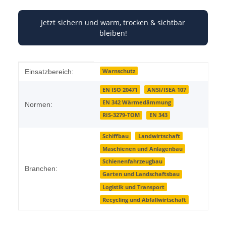
Jetzt sichern und warm, trocken & sichtbar
bleiben!
Produkteigenschaft
Wert
Warnschutz
Einsatzbereich:
EN ISO 20471
ANSI/ISEA 107
EN 342 Wärmedämmung
Normen:
RIS-3279-TOM
EN 343
Schiffbau
Landwirtschaft
Maschienen und Anlagenbau
Schienenfahrzeugbau
Branchen:
Garten und Landschaftsbau
Logistik und Transport
Recycling und Abfallwirtschaft