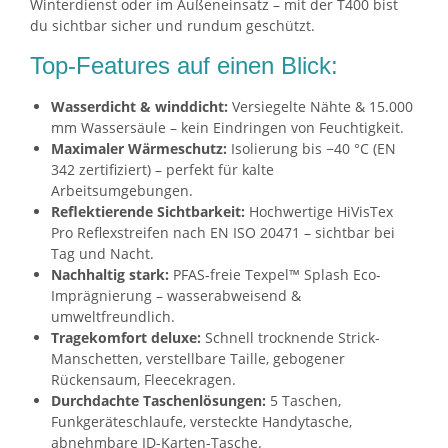
Winterdienst oder im Außeneinsatz – mit der T400 bist
du sichtbar sicher und rundum geschützt.
Top-Features auf einen Blick:
Wasserdicht & winddicht:
Versiegelte Nähte & 15.000
mm Wassersäule – kein Eindringen von Feuchtigkeit.
Maximaler Wärmeschutz:
Isolierung bis −40 °C (EN
342 zertifiziert) – perfekt für kalte
Arbeitsumgebungen.
Reflektierende Sichtbarkeit:
Hochwertige HiVisTex
Pro Reflexstreifen nach EN ISO 20471 – sichtbar bei
Tag und Nacht.
Nachhaltig stark:
PFAS-freie Texpel™ Splash Eco-
Imprägnierung – wasserabweisend &
umweltfreundlich.
Tragekomfort deluxe:
Schnell trocknende Strick-
Manschetten, verstellbare Taille, gebogener
Rückensaum, Fleecekragen.
Durchdachte Taschenlösungen:
5 Taschen,
Funkgeräteschlaufe, versteckte Handytasche,
abnehmbare ID-Karten-Tasche.