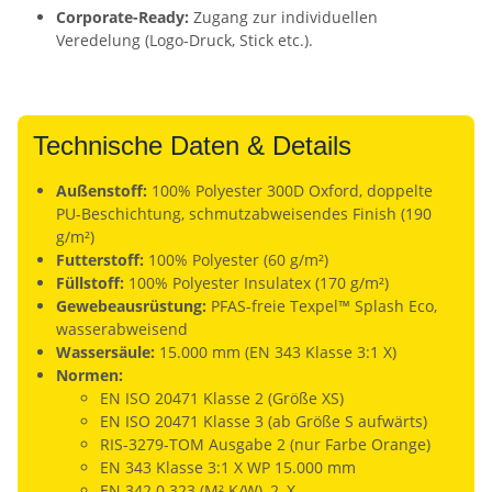
Corporate-Ready:
Zugang zur individuellen
Veredelung (Logo-Druck, Stick etc.).
Technische Daten & Details
Außenstoff:
100% Polyester 300D Oxford, doppelte
PU-Beschichtung, schmutzabweisendes Finish (190
g/m²)
Futterstoff:
100% Polyester (60 g/m²)
Füllstoff:
100% Polyester Insulatex (170 g/m²)
Gewebeausrüstung:
PFAS-freie Texpel™ Splash Eco,
wasserabweisend
Wassersäule:
15.000 mm (EN 343 Klasse 3:1 X)
Normen:
EN ISO 20471 Klasse 2 (Größe XS)
EN ISO 20471 Klasse 3 (ab Größe S aufwärts)
RIS-3279-TOM Ausgabe 2 (nur Farbe Orange)
EN 343 Klasse 3:1 X WP 15.000 mm
EN 342 0.323 (M².K/W), 2, X