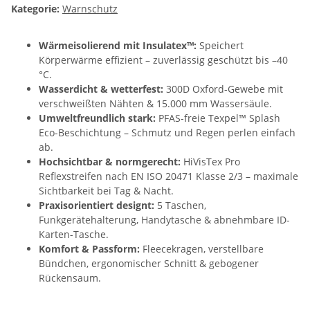
Kategorie:
Warnschutz
Wärmeisolierend mit Insulatex™:
Speichert
Körperwärme effizient – zuverlässig geschützt bis –40
°C.
Wasserdicht & wetterfest:
300D Oxford-Gewebe mit
verschweißten Nähten & 15.000 mm Wassersäule.
Umweltfreundlich stark:
PFAS-freie Texpel™ Splash
Eco-Beschichtung – Schmutz und Regen perlen einfach
ab.
Hochsichtbar & normgerecht:
HiVisTex Pro
Reflexstreifen nach EN ISO 20471 Klasse 2/3 – maximale
Sichtbarkeit bei Tag & Nacht.
Praxisorientiert designt:
5 Taschen,
Funkgerätehalterung, Handytasche & abnehmbare ID-
Karten-Tasche.
Komfort & Passform:
Fleecekragen, verstellbare
Bündchen, ergonomischer Schnitt & gebogener
Rückensaum.