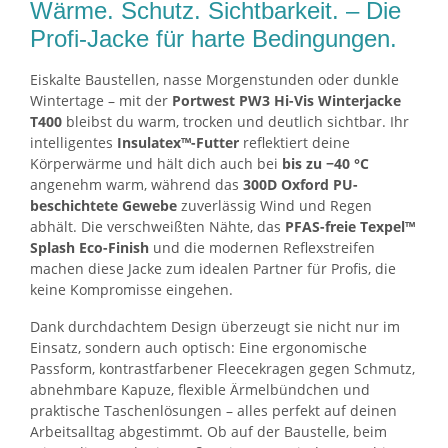
Wärme. Schutz. Sichtbarkeit. – Die
Profi-Jacke für harte Bedingungen.
Eiskalte Baustellen, nasse Morgenstunden oder dunkle
Wintertage – mit der
Portwest PW3 Hi-Vis Winterjacke
T400
bleibst du warm, trocken und deutlich sichtbar. Ihr
intelligentes
Insulatex™-Futter
reflektiert deine
Körperwärme und hält dich auch bei
bis zu −40 °C
angenehm warm, während das
300D Oxford PU-
beschichtete Gewebe
zuverlässig Wind und Regen
abhält. Die verschweißten Nähte, das
PFAS-freie Texpel™
Splash Eco-Finish
und die modernen Reflexstreifen
machen diese Jacke zum idealen Partner für Profis, die
keine Kompromisse eingehen.
Dank durchdachtem Design überzeugt sie nicht nur im
Einsatz, sondern auch optisch: Eine ergonomische
Passform, kontrastfarbener Fleecekragen gegen Schmutz,
abnehmbare Kapuze, flexible Ärmelbündchen und
praktische Taschenlösungen – alles perfekt auf deinen
Arbeitsalltag abgestimmt. Ob auf der Baustelle, beim