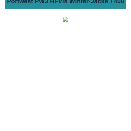
Portwest PW3 Hi-Vis Winter-Jacke T400