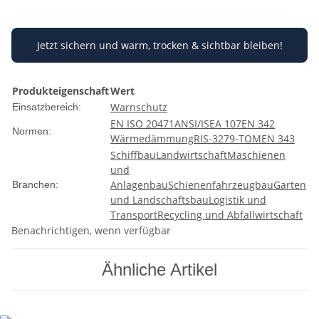
Jetzt sichern und warm, trocken & sichtbar bleiben!
Produkteigenschaft
Wert
Warnschutz
Einsatzbereich:
EN ISO 20471
ANSI/ISEA 107
EN 342
Normen:
Wärmedämmung
RIS-3279-TOM
EN 343
Schiffbau
Landwirtschaft
Maschienen
und
Anlagenbau
Schienenfahrzeugbau
Garten
Branchen:
und Landschaftsbau
Logistik und
Transport
Recycling und Abfallwirtschaft
Benachrichtigen, wenn verfügbar
Ähnliche Artikel