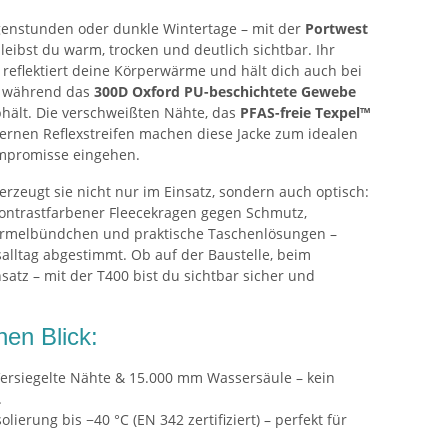
rgenstunden oder dunkle Wintertage – mit der
Portwest
leibst du warm, trocken und deutlich sichtbar. Ihr
reflektiert deine Körperwärme und hält dich auch bei
 während das
300D Oxford PU-beschichtete Gewebe
hält. Die verschweißten Nähte, das
PFAS-freie Texpel™
rnen Reflexstreifen machen diese Jacke zum idealen
Kompromisse eingehen.
zeugt sie nicht nur im Einsatz, sondern auch optisch:
ontrastfarbener Fleecekragen gegen Schmutz,
Ärmelbündchen und praktische Taschenlösungen –
salltag abgestimmt. Ob auf der Baustelle, beim
atz – mit der T400 bist du sichtbar sicher und
nen Blick:
ersiegelte Nähte & 15.000 mm Wassersäule – kein
.
olierung bis −40 °C (EN 342 zertifiziert) – perfekt für