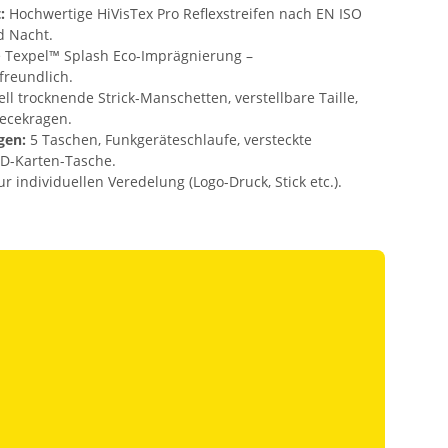
:
Hochwertige HiVisTex Pro Reflexstreifen nach EN ISO
d Nacht.
e Texpel™ Splash Eco-Imprägnierung –
reundlich.
ll trocknende Strick-Manschetten, verstellbare Taille,
ecekragen.
gen:
5 Taschen, Funkgeräteschlaufe, versteckte
D-Karten-Tasche.
 individuellen Veredelung (Logo-Druck, Stick etc.).