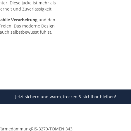
r. Diese Jacke ist mehr als
herheit und Zuverlässigkeit.
tabile Verarbeitung
und den
 Freien. Das moderne Design
 auch selbstbewusst fühlst.
Jetzt sichern und warm, trocken & sichtbar bleiben!
Wärmedämmung
RIS-3279-TOM
EN 343