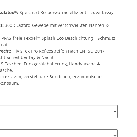
sulatex™:
Speichert Körperwärme effizient – zuverlässig
t:
300D Oxford-Gewebe mit verschweißten Nähten &
:
PFAS-freie Texpel™ Splash Eco-Beschichtung – Schmutz
h ab.
echt:
HiVisTex Pro Reflexstreifen nach EN ISO 20471
chtbarkeit bei Tag & Nacht.
5 Taschen, Funkgerätehalterung, Handytasche &
asche.
ecekragen, verstellbare Bündchen, ergonomischer
ckensaum.