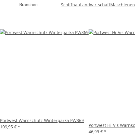
Schiffbau
Landwirtschaft
Maschienen
Branchen:
Portwest Warnschutz Winterparka PW369
Portwest Hi-Vis Warnsch
109,95 €
*
46,99 €
*