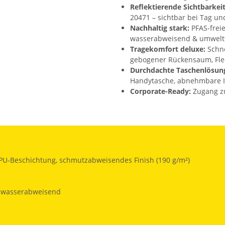
Reflektierende Sichtbarkeit
20471 – sichtbar bei Tag un
Nachhaltig stark:
PFAS-frei
wasserabweisend & umweltf
Tragekomfort deluxe:
Schne
gebogener Rückensaum, Fle
Durchdachte Taschenlösun
Handytasche, abnehmbare I
Corporate-Ready:
Zugang zur
PU-Beschichtung, schmutzabweisendes Finish (190 g/m²)
, wasserabweisend