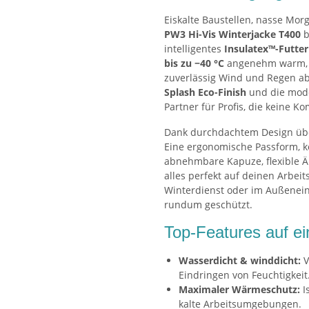
Eiskalte Baustellen, nasse Mo
PW3 Hi-Vis Winterjacke T400
b
intelligentes
Insulatex™-Futter
bis zu −40 °C
angenehm warm,
zuverlässig Wind und Regen ab
Splash Eco-Finish
und die mode
Partner für Profis, die keine 
Dank durchdachtem Design über
Eine ergonomische Passform, k
abnehmbare Kapuze, flexible 
alles perfekt auf deinen Arbeit
Winterdienst oder im Außeneins
rundum geschützt.
Top-Features auf ei
Wasserdicht & winddicht:
V
Eindringen von Feuchtigkeit
Maximaler Wärmeschutz:
Is
kalte Arbeitsumgebungen.