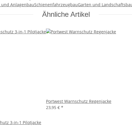
 und Anlagenbau
Schienenfahrzeugbau
Garten und Landschaftsba
Ähnliche Artikel
Portwest Warnschutz Regenjacke
23,95 €
*
utz 3-in-1 Pilotjacke