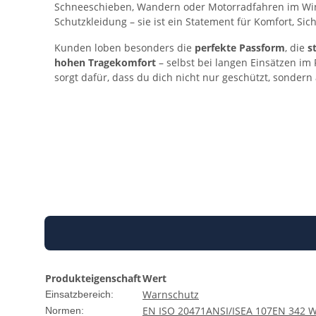
Schneeschieben, Wandern oder Motorradfahren im Winte
Schutzkleidung – sie ist ein Statement für Komfort, Sic
Kunden loben besonders die
perfekte Passform
, die
s
hohen Tragekomfort
– selbst bei langen Einsätzen im
sorgt dafür, dass du dich nicht nur geschützt, sondern
Produkteigenschaft
Wert
Warnschutz
Einsatzbereich:
EN ISO 20471
ANSI/ISEA 107
EN 342 
Normen: