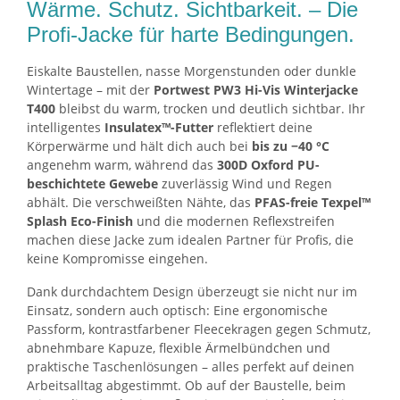
Wärme. Schutz. Sichtbarkeit. – Die
Profi-Jacke für harte Bedingungen.
Eiskalte Baustellen, nasse Morgenstunden oder dunkle
Wintertage – mit der
Portwest PW3 Hi-Vis Winterjacke
T400
bleibst du warm, trocken und deutlich sichtbar. Ihr
intelligentes
Insulatex™-Futter
reflektiert deine
Körperwärme und hält dich auch bei
bis zu −40 °C
angenehm warm, während das
300D Oxford PU-
beschichtete Gewebe
zuverlässig Wind und Regen
abhält. Die verschweißten Nähte, das
PFAS-freie Texpel™
Splash Eco-Finish
und die modernen Reflexstreifen
machen diese Jacke zum idealen Partner für Profis, die
keine Kompromisse eingehen.
Dank durchdachtem Design überzeugt sie nicht nur im
Einsatz, sondern auch optisch: Eine ergonomische
Passform, kontrastfarbener Fleecekragen gegen Schmutz,
abnehmbare Kapuze, flexible Ärmelbündchen und
praktische Taschenlösungen – alles perfekt auf deinen
Arbeitsalltag abgestimmt. Ob auf der Baustelle, beim