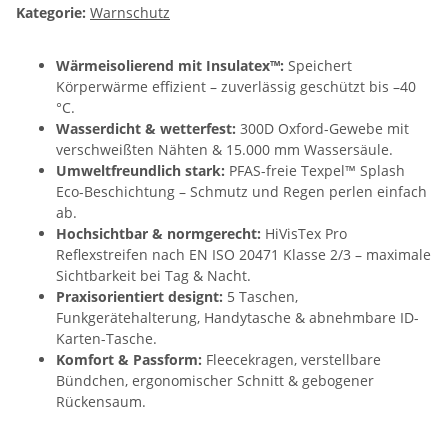
Kategorie:
Warnschutz
Wärmeisolierend mit Insulatex™:
Speichert
Körperwärme effizient – zuverlässig geschützt bis –40
°C.
Wasserdicht & wetterfest:
300D Oxford-Gewebe mit
verschweißten Nähten & 15.000 mm Wassersäule.
Umweltfreundlich stark:
PFAS-freie Texpel™ Splash
Eco-Beschichtung – Schmutz und Regen perlen einfach
ab.
Hochsichtbar & normgerecht:
HiVisTex Pro
Reflexstreifen nach EN ISO 20471 Klasse 2/3 – maximale
Sichtbarkeit bei Tag & Nacht.
Praxisorientiert designt:
5 Taschen,
Funkgerätehalterung, Handytasche & abnehmbare ID-
Karten-Tasche.
Komfort & Passform:
Fleecekragen, verstellbare
Bündchen, ergonomischer Schnitt & gebogener
Rückensaum.