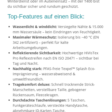
Winterdienst oder im Außeneinsatz – mit der T400 bist
du sichtbar sicher und rundum geschützt.
Top-Features auf einen Blick:
Wasserdicht & winddicht:
Versiegelte Nähte & 15.000
mm Wassersäule – kein Eindringen von Feuchtigkeit.
Maximaler Wärmeschutz:
Isolierung bis −40 °C (EN
342 zertifiziert) – perfekt für kalte
Arbeitsumgebungen.
Reflektierende Sichtbarkeit:
Hochwertige HiVisTex
Pro Reflexstreifen nach EN ISO 20471 – sichtbar bei
Tag und Nacht.
Nachhaltig stark:
PFAS-freie Texpel™ Splash Eco-
Imprägnierung – wasserabweisend &
umweltfreundlich.
Tragekomfort deluxe:
Schnell trocknende Strick-
Manschetten, verstellbare Taille, gebogener
Rückensaum, Fleecekragen.
Durchdachte Taschenlösungen:
5 Taschen,
Funkgeräteschlaufe, versteckte Handytasche,
abnehmbare ID-Karten-Tasche.