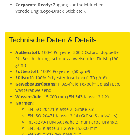
Corporate-Ready:
Zugang zur individuellen
Veredelung (Logo-Druck, Stick etc.).
Technische Daten & Details
Außenstoff:
100% Polyester 300D Oxford, doppelte
PU-Beschichtung, schmutzabweisendes Finish (190
g/m²)
Futterstoff:
100% Polyester (60 g/m²)
Füllstoff:
100% Polyester Insulatex (170 g/m²)
Gewebeausrüstung:
PFAS-freie Texpel™ Splash Eco,
wasserabweisend
Wassersäule:
15.000 mm (EN 343 Klasse 3:1 X)
Normen:
EN ISO 20471 Klasse 2 (Größe XS)
EN ISO 20471 Klasse 3 (ab Größe S aufwärts)
RIS-3279-TOM Ausgabe 2 (nur Farbe Orange)
EN 343 Klasse 3:1 X WP 15.000 mm
EN 342 0.323 (M².K/W), 2, X