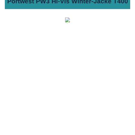
Portwest PW3 Hi-Vis Winter-Jacke T400