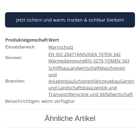
Jetzt sichern und warm, trocken & sichtbar bleiben!
Produkteigenschaft
Wert
Warnschutz
Einsatzbereich:
EN ISO 20471
ANSI/ISEA 107
EN 342
Normen:
Wärmedämmung
RIS-3279-TOM
EN 343
Schiffbau
Landwirtschaft
Maschienen
und
Anlagenbau
Schienenfahrzeugbau
Garten
Branchen:
und Landschaftsbau
Logistik und
Transport
Recycling und Abfallwirtschaft
Benachrichtigen, wenn verfügbar
Ähnliche Artikel