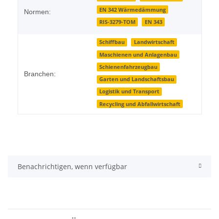
EN 342 Wärmedämmung
Normen:
RIS-3279-TOM
EN 343
Schiffbau
Landwirtschaft
Maschienen und Anlagenbau
Schienenfahrzeugbau
Branchen:
Garten und Landschaftsbau
Logistik und Transport
Recycling und Abfallwirtschaft
Benachrichtigen, wenn verfügbar