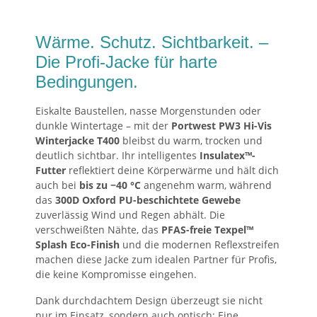
Wärme. Schutz. Sichtbarkeit. –
Die Profi-Jacke für harte
Bedingungen.
Eiskalte Baustellen, nasse Morgenstunden oder
dunkle Wintertage – mit der
Portwest PW3 Hi-Vis
Winterjacke T400
bleibst du warm, trocken und
deutlich sichtbar. Ihr intelligentes
Insulatex™-
Futter
reflektiert deine Körperwärme und hält dich
auch bei
bis zu −40 °C
angenehm warm, während
das
300D Oxford PU-beschichtete Gewebe
zuverlässig Wind und Regen abhält. Die
verschweißten Nähte, das
PFAS-freie Texpel™
Splash Eco-Finish
und die modernen Reflexstreifen
machen diese Jacke zum idealen Partner für Profis,
die keine Kompromisse eingehen.
Dank durchdachtem Design überzeugt sie nicht
nur im Einsatz, sondern auch optisch: Eine