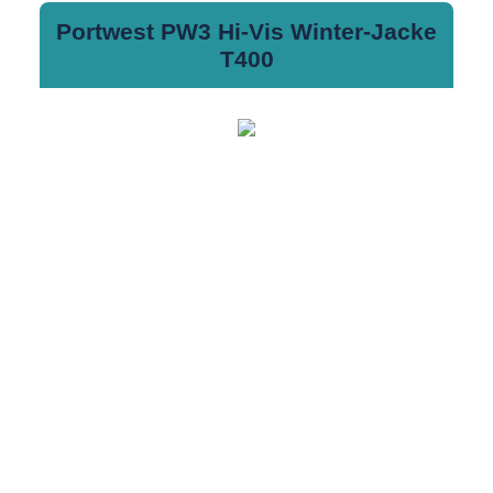
Portwest PW3 Hi-Vis Winter-Jacke
T400