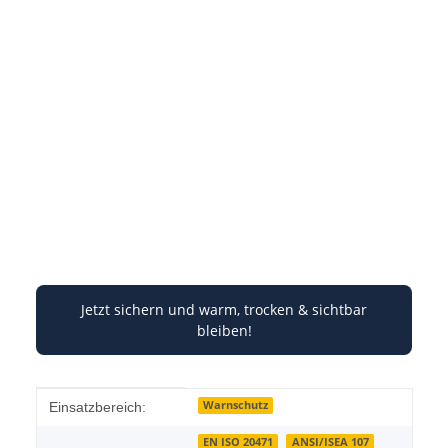
Jetzt sichern und warm, trocken & sichtbar
bleiben!
Produkteigenschaft
Wert
Warnschutz
Einsatzbereich:
EN ISO 20471
ANSI/ISEA 107