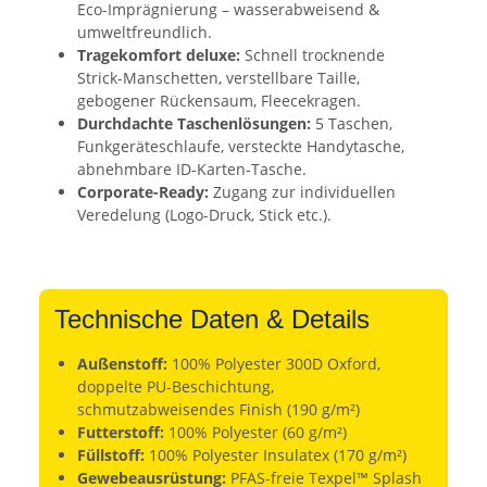
Eco-Imprägnierung – wasserabweisend &
umweltfreundlich.
Tragekomfort deluxe:
Schnell trocknende
Strick-Manschetten, verstellbare Taille,
gebogener Rückensaum, Fleecekragen.
Durchdachte Taschenlösungen:
5 Taschen,
Funkgeräteschlaufe, versteckte Handytasche,
abnehmbare ID-Karten-Tasche.
Corporate-Ready:
Zugang zur individuellen
Veredelung (Logo-Druck, Stick etc.).
Technische Daten & Details
Außenstoff:
100% Polyester 300D Oxford,
doppelte PU-Beschichtung,
schmutzabweisendes Finish (190 g/m²)
Futterstoff:
100% Polyester (60 g/m²)
Füllstoff:
100% Polyester Insulatex (170 g/m²)
Gewebeausrüstung:
PFAS-freie Texpel™ Splash