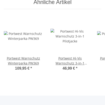
Ähnliche Artikel
Portwest Warnschutz
Portwest Hi-Vis
Po
Winterparka PW369
Warnschutz 3-in-1
Pilotjacke
109,95 €
*
46,99 €
*