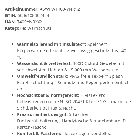
Artikelnummer:
ASWPWT400-YNR12
GTIN:
5036108302444
HAN:
T400YNRXXXL
Kategorie:
Warnschutz
Wärmeisolierend mit Insulatex™:
Speichert
Körperwärme effizient – zuverlässig geschützt bis –40
°C.
Wasserdicht & wetterfest:
300D Oxford-Gewebe mit
verschweißten Nähten & 15.000 mm Wassersäule.
Umweltfreundlich stark:
PFAS-freie Texpel™ Splash
Eco-Beschichtung – Schmutz und Regen perlen einfach
ab.
Hochsichtbar & normgerecht:
HiVisTex Pro
Reflexstreifen nach EN ISO 20471 Klasse 2/3 – maximale
Sichtbarkeit bei Tag & Nacht.
Praxisorientiert designt:
5 Taschen,
Funkgerätehalterung, Handytasche & abnehmbare ID-
Karten-Tasche.
Komfort & Passform:
Fleecekragen, verstellbare