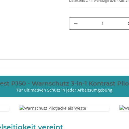
Lieferzeit:
2 - 4 Werktage
(DE - Ausla
st PJ50 - Warnschutz 3-in-1 Kontrast Pil
Für ultimativen Schutz in jeder Arbeitsumgebung
seitigkeit vereint