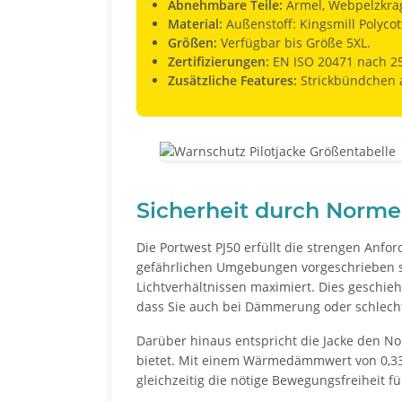
Abnehmbare Teile:
Ärmel, Webpelzkrag
Material:
Außenstoff: Kingsmill Polycot
Größen:
Verfügbar bis Größe 5XL.
Zertifizierungen:
EN ISO 20471 nach 25 
Zusätzliche Features:
Strickbündchen a
Sicherheit durch Normen
Die Portwest PJ50 erfüllt die strengen Anf
gefährlichen Umgebungen vorgeschrieben si
Lichtverhältnissen maximiert. Dies geschieh
dass Sie auch bei Dämmerung oder schlech
Darüber hinaus entspricht die Jacke den N
bietet. Mit einem Wärmedämmwert von 0,331 
gleichzeitig die nötige Bewegungsfreiheit f