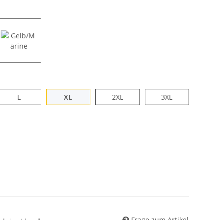
warz
Gelb/Marine
L
XL
2XL
3XL
L
XL
2XL
3XL
Frage zum Artikel