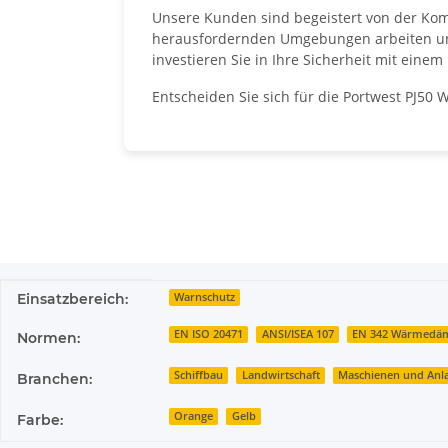
Unsere Kunden sind begeistert von der Kombin
herausfordernden Umgebungen arbeiten und W
investieren Sie in Ihre Sicherheit mit eine
Entscheiden Sie sich für die Portwest PJ50 W
Produkteigenschaft
Wert
Einsatzbereich:
Warnschutz
EN ISO 20471
ANSI/ISEA 107
EN 342 Wärmed
Normen:
Schiffbau
Landwirtschaft
Maschienen und Anl
Branchen:
Orange
Gelb
Farbe: