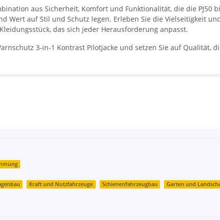
ation aus Sicherheit, Komfort und Funktionalität, die die PJ50 biete
ert auf Stil und Schutz legen. Erleben Sie die Vielseitigkeit un
m Kleidungsstück, das sich jeder Herausforderung anpasst.
arnschutz 3-in-1 Kontrast Pilotjacke und setzen Sie auf Qualität, 
ämmung
agenbau
Kraft und Nutzfahrzeuge
Schienenfahrzeugbau
Garten und Landsch