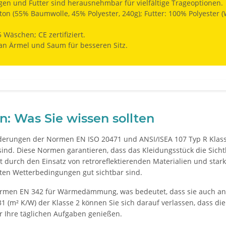
en und Futter sind herausnehmbar für vielfältige Trageoptionen.
ton (55% Baumwolle, 45% Polyester, 240g); Futter: 100% Polyester (
Wäschen; CE zertifiziert.
n Ärmel und Saum für besseren Sitz.
: Was Sie wissen sollten
orderungen der Normen EN ISO 20471 und ANSI/ISEA 107 Typ R Klasse
nd. Diese Normen garantieren, dass das Kleidungsstück die Sichtb
t durch den Einsatz von retroreflektierenden Materialien und star
ten Wetterbedingungen gut sichtbar sind.
ormen EN 342 für Wärmedämmung, was bedeutet, dass sie auch an 
(m² K/W) der Klasse 2 können Sie sich darauf verlassen, dass die
ür Ihre täglichen Aufgaben genießen.