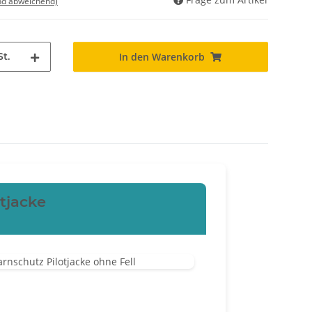
nd abweichend)
St.
In den Warenkorb
otjacke