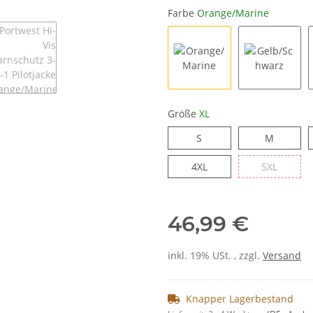
Farbe
Orange/Marine
Orange/Marine
Gelb/Sch
Größe
XL
S
M
S
M
4XL
5XL
4XL
5XL
46,99 €
inkl. 19% USt. , zzgl.
Versand
Knapper Lagerbestand