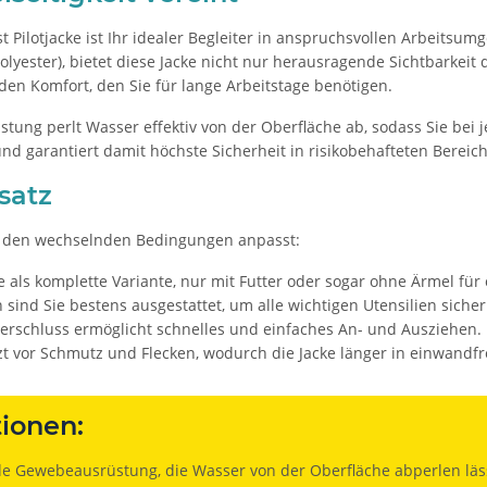
t Pilotjacke ist Ihr idealer Begleiter in anspruchsvollen Arbeits
olyester), bietet diese Jacke nicht nur herausragende Sichtbarkei
 den Komfort, den Sie für lange Arbeitstage benötigen.
ng perlt Wasser effektiv von der Oberfläche ab, sodass Sie bei jed
und garantiert damit höchste Sicherheit in risikobehafteten Bereic
satz
sich den wechselnden Bedingungen anpasst:
e als komplette Variante, nur mit Futter oder sogar ohne Ärmel fü
sind Sie bestens ausgestattet, um alle wichtigen Utensilien sicher
rschluss ermöglicht schnelles und einfaches An- und Ausziehen.
zt vor Schmutz und Flecken, wodurch die Jacke länger in einwandfr
ionen:
 Gewebeausrüstung, die Wasser von der Oberfläche abperlen läs