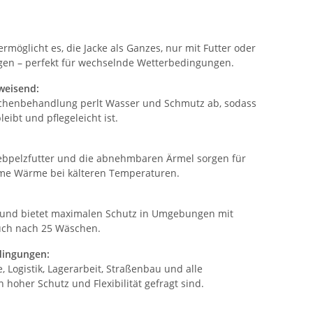
 ermöglicht es, die Jacke als Ganzes, nur mit Futter oder
ragen – perfekt für wechselnde Wetterbedingungen.
weisend:
ächenbehandlung perlt Wasser und Schmutz ab, sodass
leibt und pflegeleicht ist.
pelzfutter und die abnehmbaren Ärmel sorgen für
hme Wärme bei kälteren Temperaturen.
 und bietet maximalen Schutz in Umgebungen mit
auch nach 25 Wäschen.
edingungen:
 Logistik, Lagerarbeit, Straßenbau und alle
 hoher Schutz und Flexibilität gefragt sind.