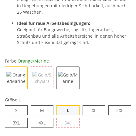
in Umgebungen mit niedriger Sichtbarkeit, auch nach
25 Wäschen.
Ideal für raue Arbeitsbedingungen:
Geeignet für Baugewerbe, Logistik, Lagerarbeit,
Straßenbau und alle Arbeitsbereiche, in denen hoher
Schutz und Flexibilität gefragt sind.
Farbe
Orange/Marine
Orange/Marine
Gelb/Schwarz
Gelb/Marine
Größe
L
S
M
L
XL
2XL
S
M
L
XL
2XL
3XL
4XL
5XL
3XL
4XL
5XL