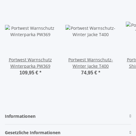
Portwest Warnschutz
Portwest Warnschutz-
Port
Winterparka PW369
Winter Jacke T400
Shi
Sich
109,95 €
*
74,95 €
*
Bah
Informationen
Gesetzliche Informationen