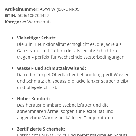
Artikelnummer:
ASWPWPJ50-ONR09
GTIN:
5036108204427
Kategorie:
Warnschutz
Vielseitiger Schutz:
Die 3-in-1 Funktionalität ermöglicht es, die Jacke als
Ganzes, nur mit Futter oder als leichte Schicht zu
tragen – perfekt für wechselnde Wetterbedingungen.
Wasser- und schmutzabweisend:
Dank der Texpel-Oberflächenbehandlung perlt Wasser
und Schmutz ab, sodass die Jacke länger sauber bleibt
und pflegeleicht ist.
Hoher Komfort:
Das herausnehmbare Webpelzfutter und die
abnehmbaren Ärmel sorgen für Flexibilität und
angenehme Wärme bei kälteren Temperaturen.
Zertifizierte Sicherheit:
Entspricht EN ISO 20471 und bietet maximalen Schutz