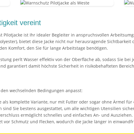
igkeit vereint
t Pilotjacke ist Ihr idealer Begleiter in anspruchsvollen Arbeits
olyester), bietet diese Jacke nicht nur herausragende Sichtbarkei
 den Komfort, den Sie für lange Arbeitstage benötigen.
ng perlt Wasser effektiv von der Oberfläche ab, sodass Sie bei jed
und garantiert damit höchste Sicherheit in risikobehafteten Bereic
z
sich den wechselnden Bedingungen anpasst:
e als komplette Variante, nur mit Futter oder sogar ohne Ärmel fü
 sind Sie bestens ausgestattet, um alle wichtigen Utensilien siche
rschluss ermöglicht schnelles und einfaches An- und Ausziehen.
zt vor Schmutz und Flecken, wodurch die Jacke länger in einwandfr