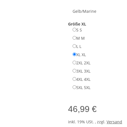
Gelb/Marine
Größe
XL
S
S
M
M
L
L
XL
XL
2XL
2XL
3XL
3XL
4XL
4XL
5XL
5XL
46,99 €
inkl. 19% USt. , zzgl.
Versand