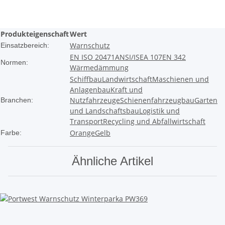
Produkteigenschaft
Wert
Warnschutz
Einsatzbereich:
EN ISO 20471
ANSI/ISEA 107
EN 342
Normen:
Wärmedämmung
Schiffbau
Landwirtschaft
Maschienen und
Anlagenbau
Kraft und
Nutzfahrzeuge
Schienenfahrzeugbau
Garten
Branchen:
und Landschaftsbau
Logistik und
Transport
Recycling und Abfallwirtschaft
Orange
Gelb
Farbe:
Ähnliche Artikel