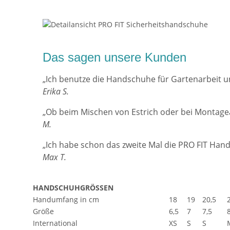
Das sagen unsere Kunden
„Ich benutze die Handschuhe für Gartenarbeit und 
Erika S.
„Ob beim Mischen von Estrich oder bei Montagea
M.
„Ich habe schon das zweite Mal die PRO FIT Hand
Max T.
HANDSCHUHGRÖSSEN
Handumfang in cm
18
19
20,5
Größe
6,5
7
7,5
International
XS
S
S