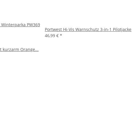
z Winterparka PW369
Portwest Hi-Vis Warnschutz 3-in-1 Pilotjacke
46,99 €
*