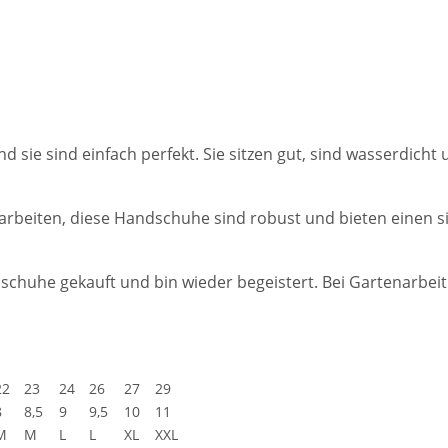
sie sind einfach perfekt. Sie sitzen gut, sind wasserdicht un
rbeiten, diese Handschuhe sind robust und bieten einen si
schuhe gekauft und bin wieder begeistert. Bei Gartenarbeit
22
23
24
26
27
29
8
8,5
9
9,5
10
11
M
M
L
L
XL
XXL