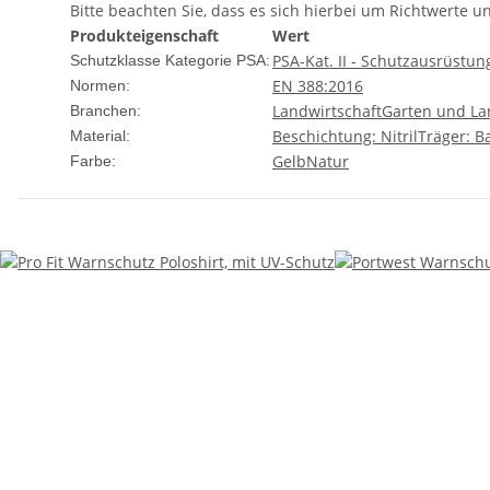
Bitte beachten Sie, dass es sich hierbei um Richtwerte 
Produkteigenschaft
Wert
PSA-Kat. II - Schutzausrüstu
Schutzklasse Kategorie PSA:
EN 388:2016
Normen:
Landwirtschaft
Garten und La
Branchen:
Beschichtung: Nitril
Träger: 
Material:
Gelb
Natur
Farbe: