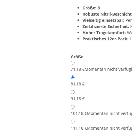
Größe: 8
Robuste Nitril-Beschich
Vielseitig einsetzbar:
Per
Zertifizierte Sicherheit:
E
Hoher Tragekomfort:
We
Praktisches 12er-Pack:
L
Größe
7
1,18 €
Momentan nicht verfüg
8
1,18 €
9
1,18 €
10
1,18 €
Momentan nicht verfü
11
1,18 €
Momentan nicht verfü