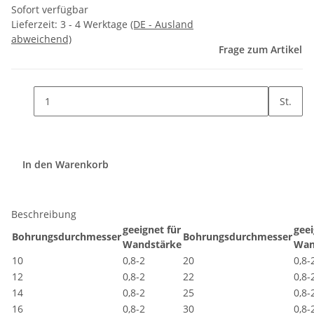
Sofort verfügbar
Lieferzeit:
3 - 4 Werktage
(DE - Ausland
abweichend)
Frage zum Artikel
St.
In den Warenkorb
Beschreibung
geeignet für
geei
Bohrungsdurchmesser
Bohrungsdurchmesser
Wandstärke
Wan
10
0,8-2
20
0,8-
12
0,8-2
22
0,8-
14
0,8-2
25
0,8-
16
0,8-2
30
0,8-