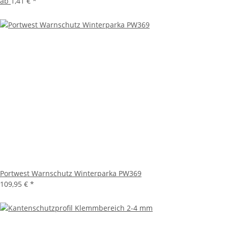
ab
1,41 €
*
Portwest Warnschutz Winterparka PW369
109,95 €
*