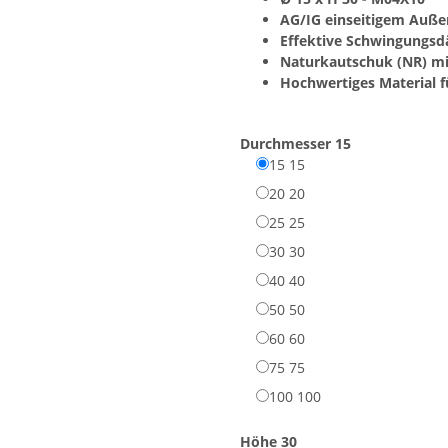
AG/IG einseitigem Auße
Effektive Schwingungs
Naturkautschuk (NR) mit
Hochwertiges Material f
Durchmesser
15
15
15
20
20
25
25
30
30
40
40
50
50
60
60
75
75
100
100
Höhe
30