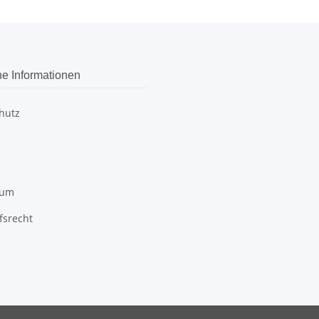
he Informationen
hutz
sum
fsrecht