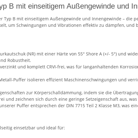
Typ B mit einseitigem Außengewinde und 
r Typ B mit einseitigem Außengewinde und Innengewinde – die per
ckelt, um Schwingungen und Vibrationen effektiv zu dämpfen, und 
rkautschuk (NR) mit einer Härte von 55° Shore A (+/- 5°) und wide
 und Robustheit.
 verzinkt und komplett CRVI-frei, was für langanhaltenden Korrosio
tall-Puffer isolieren effizient Maschinenschwingungen und verr
 Eigenschaften zur Körperschalldämmung, indem sie die Übertrag
i und zeichnen sich durch eine geringe Setzeigenschaft aus, was ih
serer Puffer entsprechen der DIN 7715 Teil 2 Klasse M3, was eine 
seitig einsetzbar und ideal für: