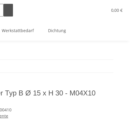
0,00 €
Werkstattbedarf
Dichtung
er Typ B Ø 15 x H 30 - M04X10
00410
ente