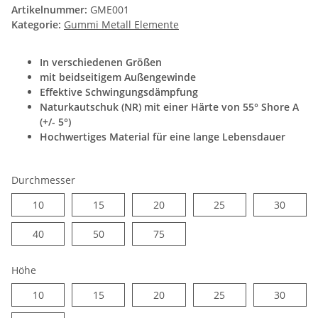
Artikelnummer:
GME001
Kategorie:
Gummi Metall Elemente
In verschiedenen Größen
mit beidseitigem Außengewinde
Effektive Schwingungsdämpfung
Naturkautschuk (NR) mit einer Härte von 55° Shore A
(+/- 5°)
Hochwertiges Material für eine lange Lebensdauer
Durchmesser
10
15
20
25
30
10
15
20
25
30
40
50
75
40
50
75
Höhe
10
15
20
25
30
10
15
20
25
30