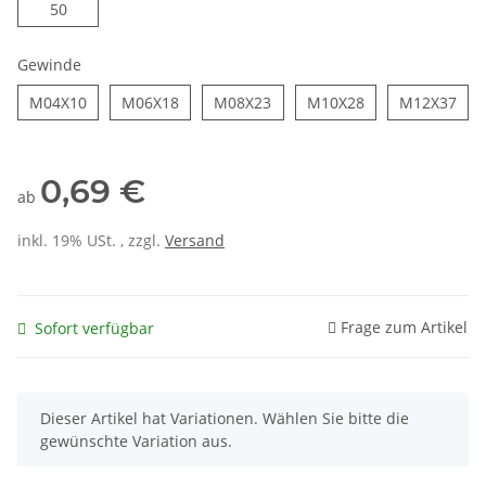
50
50
Gewinde
M04X10
M06X18
M08X23
M10X28
M12
M04X10
M06X18
M08X23
M10X28
M12X37
0,69 €
ab
inkl. 19% USt. , zzgl.
Versand
Frage zum Artikel
Sofort verfügbar
x
Dieser Artikel hat Variationen. Wählen Sie bitte die
gewünschte Variation aus.