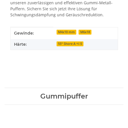
unseren zuverlässigen und effektiven Gummi-Metall-
Puffern. Sichern Sie sich jetzt Ihre Lösung für
Schwingungsdämpfung und Geräuschreduktion.
Produkteigenschaft
Wert
M4x10 mm
M6x18
Gewinde:
Härte:
55° Shore A +/-5
Gummipuffer