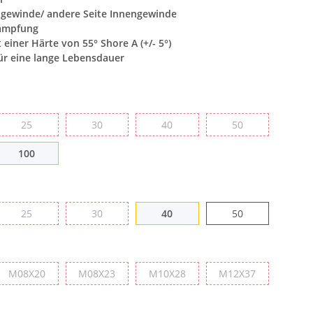
ngewinde/ andere Seite Innengewinde
dämpfung
einer Härte von 55° Shore A (+/- 5°)
ür eine lange Lebensdauer
25
30
40
50
25
30
40
50
100
100
25
30
40
50
25
30
40
50
18
M08X20
M08X23
M10X28
M12X37
M08X20
M08X23
M10X28
M12X37