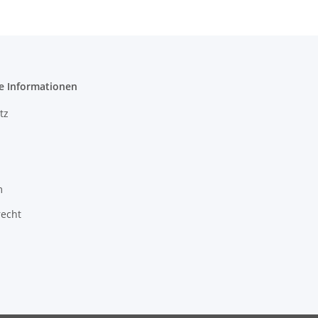
e Informationen
tz
m
recht