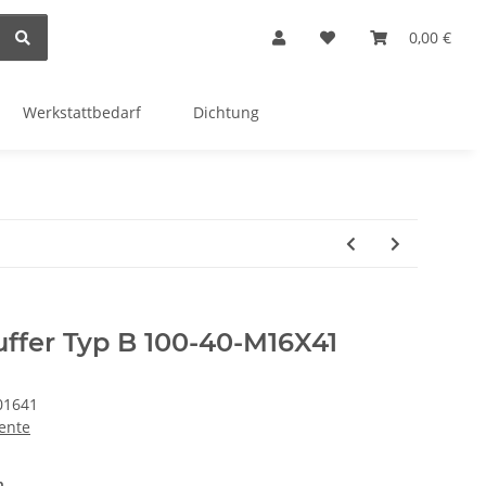
0,00 €
Werkstattbedarf
Dichtung
ffer Typ B 100-40-M16X41
01641
ente
n