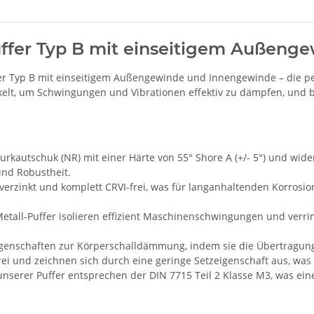
uffer Typ B mit einseitigem Außen
r Typ B mit einseitigem Außengewinde und Innengewinde – die per
ckelt, um Schwingungen und Vibrationen effektiv zu dämpfen, und 
rkautschuk (NR) mit einer Härte von 55° Shore A (+/- 5°) und wide
 und Robustheit.
 verzinkt und komplett CRVI-frei, was für langanhaltenden Korrosio
all-Puffer isolieren effizient Maschinenschwingungen und verri
 Eigenschaften zur Körperschalldämmung, indem sie die Übertrag
i und zeichnen sich durch eine geringe Setzeigenschaft aus, was ihr
serer Puffer entsprechen der DIN 7715 Teil 2 Klasse M3, was eine 