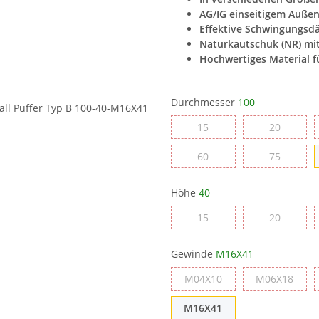
AG/IG einseitigem Auße
Effektive Schwingungs
Naturkautschuk (NR) mit 
Hochwertiges Material f
Durchmesser
100
15
20
15
20
60
75
60
75
Höhe
40
15
20
15
20
Gewinde
M16X41
M04X10
M06X
M04X10
M06X18
M16X41
M16X41