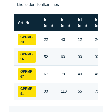
= Breite der Hohlkammer.
h
b
h1
b1
Art. Nr.
(mm)
(mm)
(mm)
(mm)
GPRMP-
22
40
12
24
24
GPRMP-
52
60
30
30
56
GPRMP-
67
79
40
48
67
GPRMP-
90
110
55
70
91