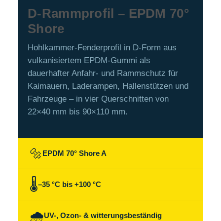
D-Rammprofil – EPDM 70°
Shore
Hohlkammer-Fenderprofil in D-Form aus
vulkanisiertem EPDM-Gummi als
dauerhafter Anfahr- und Rammschutz für
Kaimauern, Laderampen, Hallenstützen und
Fahrzeuge – in vier Querschnitten von
22×40 mm bis 90×110 mm.
🔩
EPDM 70° Shore A
🌡️
–35 °C bis +100 °C
🌧️
UV-, Ozon- & witterungsbeständig