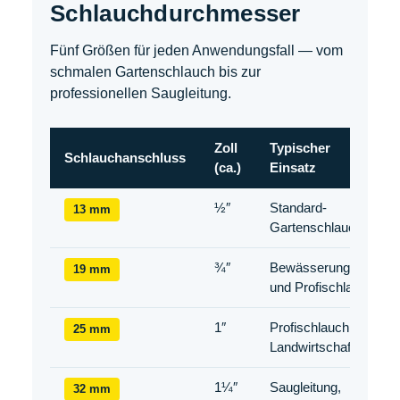
Schlauchdurchmesser
Fünf Größen für jeden Anwendungsfall — vom
schmalen Gartenschlauch bis zur
professionellen Saugleitung.
Zoll
Typischer
Schlauchanschluss
(ca.)
Einsatz
½″
Standard-
13 mm
Gartenschlauch
¾″
Bewässerungs-
19 mm
und Profischlauch
1″
Profischlauch,
25 mm
Landwirtschaft
1¼″
Saugleitung,
32 mm