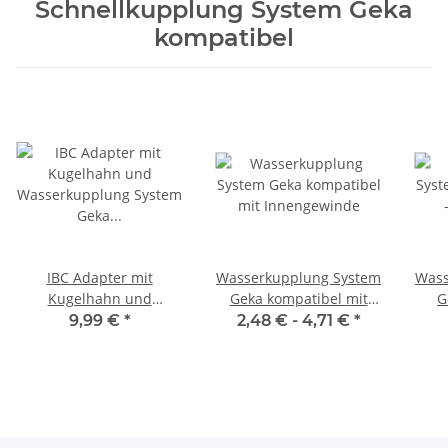
Schnellkupplung System Geka
kompatibel
IBC Adapter mit
Wasserkupplung System
Wass
Kugelhahn und
Geka kompatibel mit
G
Wasserkupplung System
Innengewinde
9,99 €
*
2,48 € -
4,71 €
*
Geka kompatibel