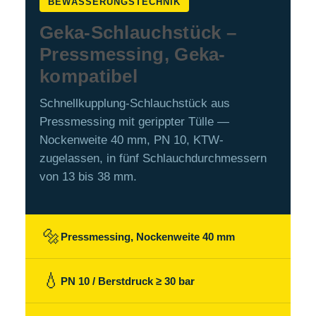
BEWÄSSERUNGSTECHNIK
Geka-Schlauchstück –
Pressmessing, Geka-
kompatibel
Schnellkupplung-Schlauchstück aus
Pressmessing mit gerippter Tülle —
Nockenweite 40 mm, PN 10, KTW-
zugelassen, in fünf Schlauchdurchmessern
von 13 bis 38 mm.
🔩
Pressmessing, Nockenweite 40 mm
💧
PN 10 / Berstdruck ≥ 30 bar