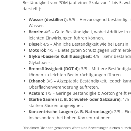
Beständigkeit von POM (auf einer Skala von 1 bis 5, wo
darstellt):
Wasser (destilliert):
5/5 – Hervorragend beständig, i
Wasser.
Benzin:
4/5 – Gute Beständigkeit, wobei Additive in
leichten Einwirkungen führen können.
Diesel:
4/5 – Ähnliche Beständigkeit wie bei Benzin.
Motoröl:
4/5 – Bietet guten Schutz gegen Schmierö
Glykol-basierte Kühlflüssigkeit:
4/5 – Sehr beständ
Glykolbasis.
Bremsflüssigkeit (DOT 4):
3/5 – Mittlere Beständigke
können zu leichten Beeinträchtigungen führen.
Ethanol:
3/5 – Akzeptable Beständigkeit, jedoch kann
Oberflächenveränderung auftreten.
Aceton:
1/5 – Geringe Beständigkeit; Aceton greift 
Starke Säuren (z. B. Schwefel- oder Salzsäure):
1/5 
starken Säuren ungeeignet.
Konzentrische Laugen (z. B. Natronlauge):
2/5 – Ein
insbesondere bei hohen Konzentrationen.
Disclaimer: Die oben genannten Werte und Bewertungen dienen ausschli