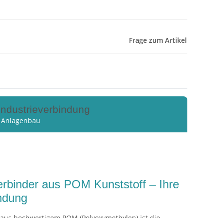
Frage zum Artikel
Industrieverbindung
n Anlagenbau
rbinder aus POM Kunststoff – Ihre
indung
aus hochwertigem POM (Polyoxymethylen) ist die