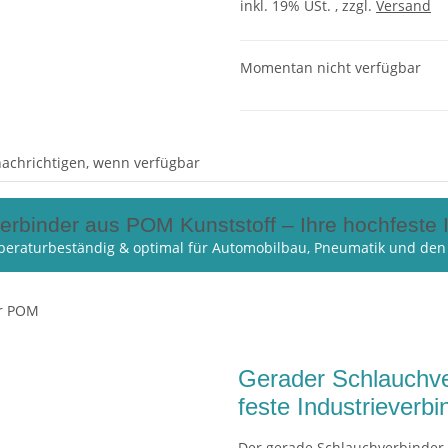
inkl. 19% USt. , zzgl.
Versand
Momentan nicht verfügbar
achrichtigen, wenn verfügbar
rbinder aus POM Kunststoff – Ihre hochfeste 
peraturbeständig & optimal für Automobilbau, Pneumatik und de
Gerader Schlauchve
feste Industrieverb
Der gerade Schlauchverbinder 