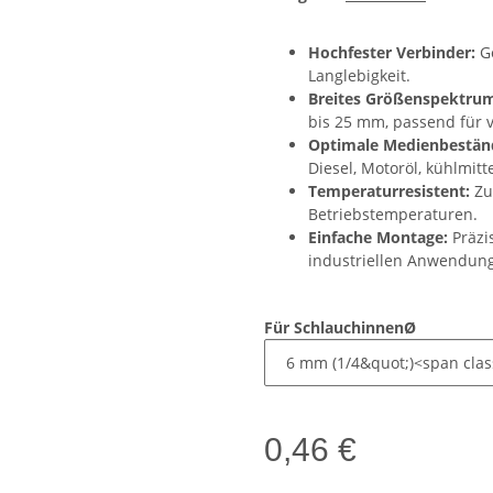
Hochfester Verbinder:
Ge
Langlebigkeit.
Breites Größenspektru
bis 25 mm, passend für 
Optimale Medienbeständ
Diesel, Motoröl, kühlmit
Temperaturresistent:
Zuv
Betriebstemperaturen.
Einfache Montage:
Präzis
industriellen Anwendun
Für SchlauchinnenØ
0,46 €