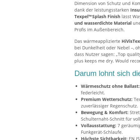
Dimension von Schutz und Komfo
dank der leistungsstarken
Insu
Texpel™ Splash Finish
lässt Wa
und wasserdichte Material
une
Profis im Außenbereich.
Das wärmeapplizierte
HiVisTex
bei Dunkelheit oder Nebel –, o
dass Nutzer sagen: „Top qualit
plus keeps me dry. Would reco
Darum lohnt sich die
Wärmeschutz ohne Ballast:
federleicht.
Premium Wetterschutz:
Tex
zuverlässiger Regenschutz.
Bewegung & Komfort:
Stret
Schulternaht‑Schnitt für volle
Vollausstattung:
7 geräumig
Funkgerät‑Schlaufe.
Höchste Sichtbarkeit:
EN IS