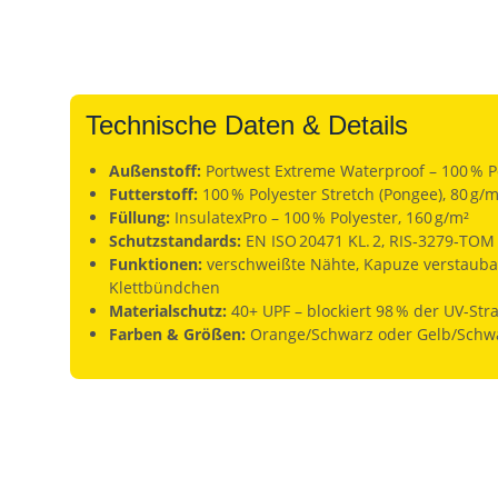
Technische Daten & Details
Außenstoff:
Portwest Extreme Waterproof – 100 % P
Futterstoff:
100 % Polyester Stretch (Pongee), 80 g/m
Füllung:
InsulatexPro – 100 % Polyester, 160 g/m²
Schutzstandards:
EN ISO 20471 KL. 2, RIS‑3279‑TOM (
Funktionen:
verschweißte Nähte, Kapuze verstaubar 
Klettbündchen
Materialschutz:
40+ UPF – blockiert 98 % der UV-Str
Farben & Größen:
Orange/Schwarz oder Gelb/Schwa