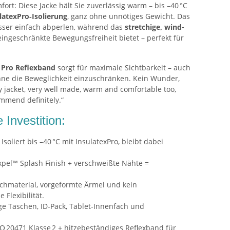
rt: Diese Jacke hält Sie zuverlässig warm – bis –40 °C
latexPro‑Isolierung
, ganz ohne unnötiges Gewicht. Das
sser einfach abperlen, während das
stretchige, wind-
ingeschränkte Bewegungsfreiheit bietet – perfekt für
 Pro Reflexband
sorgt für maximale Sichtbarkeit – auch
hne die Beweglichkeit einzuschränken. Kein Wunder,
y jacket, very well made, warm and comfortable too,
mmend definitely.“
 Investition:
Isoliert bis –40 °C mit InsulatexPro, bleibt dabei
pel™ Splash Finish + verschweißte Nähte =
chmaterial, vorgeformte Ärmel und kein
 Flexibilität.
e Taschen, ID‑Pack, Tablet‑Innenfach und
O 20471 Klasse 2 + hitzebeständiges Reflexband für