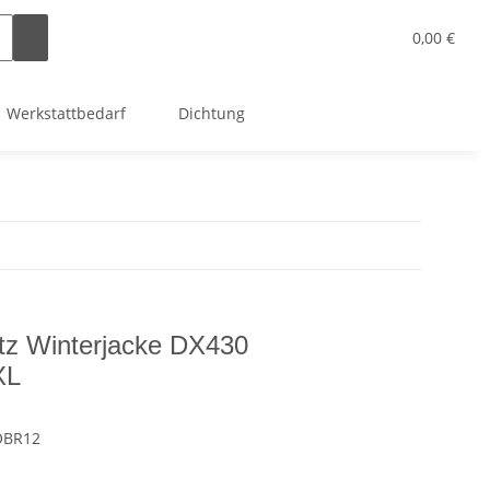
0,00 €
Werkstattbedarf
Dichtung
tz Winterjacke DX430
XL
OBR12