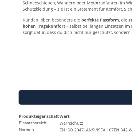
Schneeschieben, Wandern oder Motorradfahren im Winte
Schutzkleidung – sie ist ein Statement für Komfort, Sic
Kunden loben besonders die
perfekte Passform
, die
s
hohen Tragekomfort
– selbst bei langen Einsätzen im
sorgt dafür, dass du dich nicht nur geschützt, sondern
Produkteigenschaft
Wert
Warnschutz
Einsatzbereich:
EN ISO 20471
ANSI/ISEA 107
EN 342 
Normen: