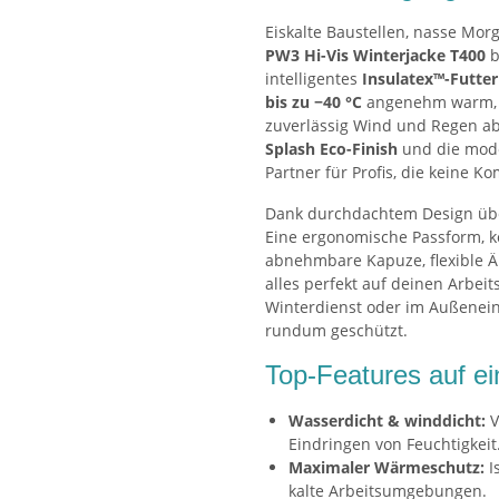
Eiskalte Baustellen, nasse Mo
PW3 Hi-Vis Winterjacke T400
b
intelligentes
Insulatex™-Futter
bis zu −40 °C
angenehm warm,
zuverlässig Wind und Regen ab
Splash Eco-Finish
und die mode
Partner für Profis, die keine 
Dank durchdachtem Design über
Eine ergonomische Passform, k
abnehmbare Kapuze, flexible 
alles perfekt auf deinen Arbeit
Winterdienst oder im Außeneins
rundum geschützt.
Top-Features auf ei
Wasserdicht & winddicht:
V
Eindringen von Feuchtigkeit
Maximaler Wärmeschutz:
Is
kalte Arbeitsumgebungen.