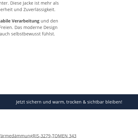
r. Diese Jacke ist mehr als
herheit und Zuverlässigkeit.
tabile Verarbeitung
und den
 Freien. Das moderne Design
 auch selbstbewusst fühlst.
Jetzt sichern und warm, trocken & sichtbar bleiben!
Wärmedämmung
RIS-3279-TOM
EN 343