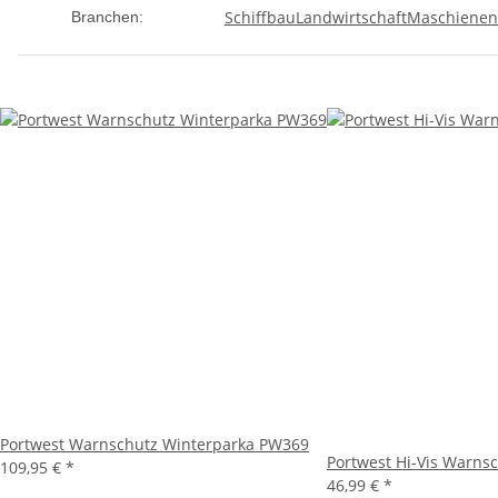
Schiffbau
Landwirtschaft
Maschienen
Branchen:
Portwest Warnschutz Winterparka PW369
Portwest Hi-Vis Warnsch
109,95 €
*
46,99 €
*