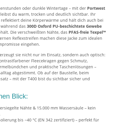
rgenstunden oder dunkle Wintertage – mit der
Portwest
leibst du warm, trocken und deutlich sichtbar. Ihr
reflektiert deine Körperwärme und hält dich auch bei
 während das
300D Oxford PU-beschichtete Gewebe
hält. Die verschweißten Nähte, das
PFAS-freie Texpel™
rnen Reflexstreifen machen diese Jacke zum idealen
Kompromisse eingehen.
zeugt sie nicht nur im Einsatz, sondern auch optisch:
ontrastfarbener Fleecekragen gegen Schmutz,
Ärmelbündchen und praktische Taschenlösungen –
salltag abgestimmt. Ob auf der Baustelle, beim
atz – mit der T400 bist du sichtbar sicher und
nen Blick:
ersiegelte Nähte & 15.000 mm Wassersäule – kein
.
olierung bis −40 °C (EN 342 zertifiziert) – perfekt für