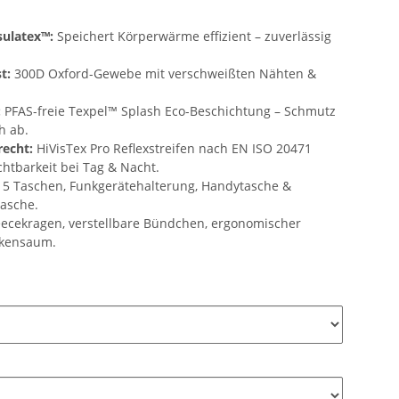
sulatex™:
Speichert Körperwärme effizient – zuverlässig
t:
300D Oxford-Gewebe mit verschweißten Nähten &
:
PFAS-freie Texpel™ Splash Eco-Beschichtung – Schmutz
h ab.
echt:
HiVisTex Pro Reflexstreifen nach EN ISO 20471
chtbarkeit bei Tag & Nacht.
5 Taschen, Funkgerätehalterung, Handytasche &
asche.
ecekragen, verstellbare Bündchen, ergonomischer
ckensaum.