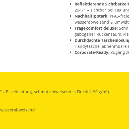
Reflektierende Sichtbarkeit
20471 – sichtbar bei Tag un
Nachhaltig stark:
PFAS-frei
wasserabweisend & umweltf
Tragekomfort deluxe:
Schne
gebogener Rückensaum, Fle
Durchdachte Taschenlösun
Handytasche, abnehmbare I
Corporate-Ready:
Zugang zur
PU-Beschichtung, schmutzabweisendes Finish (190 g/m²)
, wasserabweisend