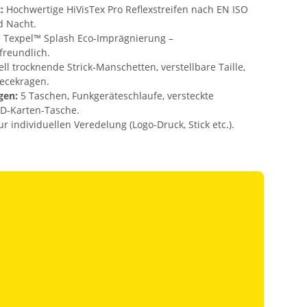
:
Hochwertige HiVisTex Pro Reflexstreifen nach EN ISO
d Nacht.
e Texpel™ Splash Eco-Imprägnierung –
reundlich.
ll trocknende Strick-Manschetten, verstellbare Taille,
ecekragen.
gen:
5 Taschen, Funkgeräteschlaufe, versteckte
D-Karten-Tasche.
 individuellen Veredelung (Logo-Druck, Stick etc.).