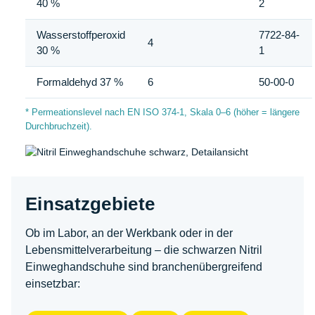
40 %
2
Wasserstoffperoxid
7722-84-
4
30 %
1
Formaldehyd 37 %
6
50-00-0
* Permeationslevel nach EN ISO 374-1, Skala 0–6 (höher = längere
Durchbruchzeit).
Einsatzgebiete
Ob im Labor, an der Werkbank oder in der
Lebensmittelverarbeitung – die schwarzen Nitril
Einweghandschuhe sind branchenübergreifend
einsetzbar: