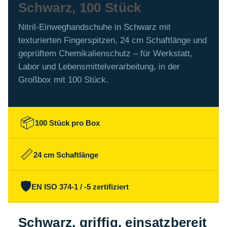
Schwarz, 100 Stück
Nitril-Einweghandschuhe in Schwarz mit
texturierten Fingerspitzen, 24 cm Schaftlänge und
geprüftem Chemikalienschutz – für Werkstatt,
Labor und Lebensmittelverarbeitung, in der
Großbox mit 100 Stück.
📦
100 Stück pro Box
📏
24 cm Schaftlänge
🛡️
EN ISO 374-1 / -5 zertifiziert
Schwarz, griffig, einsatzbereit