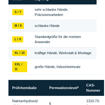
sehr schlanke Hände,
S / 7
Präzisionsarbeiten
M / 8
schlanke Hände
Standardgröße für die meisten
L / 9
Anwender
XL / 10
kräftige Hände, Werkstatt & Montage
XXL /
große Hände, Industrieeinsatz
11
CAS-
Prüfchemikalie
Permeationslevel*
Nummer
Natriumhydroxid
1310-73-
6