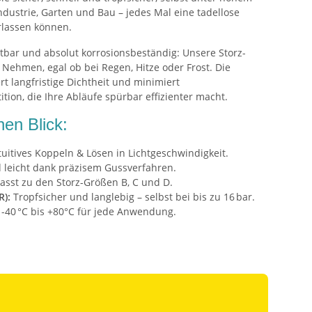
ndustrie, Garten und Bau – jedes Mal eine tadellose
erlassen können.
tbar und absolut korrosionsbeständig: Unsere Storz-
 Nehmen, egal ob bei Regen, Hitze oder Frost. Die
t langfristige Dichtheit und minimiert
tion, die Ihre Abläufe spürbar effizienter macht.
nen Blick:
tuitives Koppeln & Lösen in Lichtgeschwindigkeit.
leicht dank präzisem Gussverfahren.
asst zu den Storz-Größen B, C und D.
R):
Tropfsicher und langlebig – selbst bei bis zu 16 bar.
-40 °C bis +80°C für jede Anwendung.