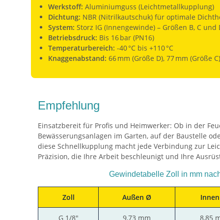
Werkstoff:
Aluminiumguss (Leichtmetallkupplung)
Dichtung:
NBR (Nitrilkautschuk) für optimale Dichth
System:
Storz IG (Innengewinde) – Größen B, C und 
Betriebsdruck:
Bis 16 bar (PN16)
Temperaturbereich:
-40 °C bis +110 °C
Knaggenabstand:
66 mm (Größe D), 77 mm (Größe C)
Empfehlung
Einsatzbereit für Profis und Heimwerker: Ob in der Feu
Bewässerungsanlagen im Garten, auf der Baustelle oder
diese Schnellkupplung macht jede Verbindung zur Leich
Präzision, die Ihre Arbeit beschleunigt und Ihre Ausrüs
Gewindetabelle Zoll in mm nac
Zoll
Außen Ø
Innen
G 1/8"
9,73 mm
8,85 