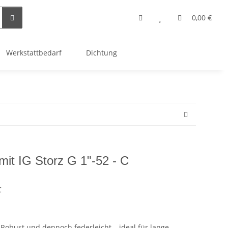
0,00 €
Werkstattbedarf
Dichtung
mit IG Storz G 1"-52 - C
C
Robust und dennoch federleicht – ideal für lange