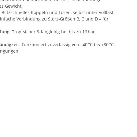
es Gewicht.
:
Blitzschnelles Koppeln und Lösen, selbst unter Volllast.
infache Verbindung zu Storz-Größen B, C und D – für
tung:
Tropfsicher & langlebig bei bis zu 16 bar
ändigkeit:
Funktioniert zuverlässig von –40 °C bis +80 °C,
dingungen.