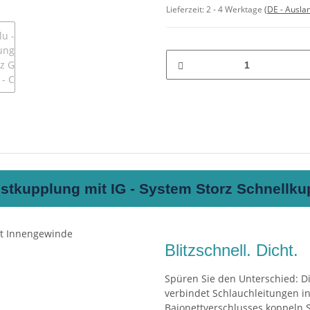
Lieferzeit:
2 - 4 Werktage
(DE - Ausla
stkupplung mit IG - System Storz Schnellk
Blitzschnell. Dicht.
Spüren Sie den Unterschied: 
verbindet Schlauchleitungen i
Bajonettverschlusses koppeln S