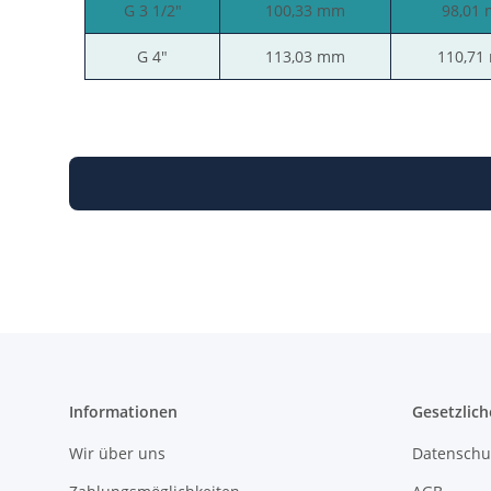
G 3 1/2"
100,33 mm
98,01
G 4"
113,03 mm
110,71
Informationen
Gesetzlich
Wir über uns
Datenschu