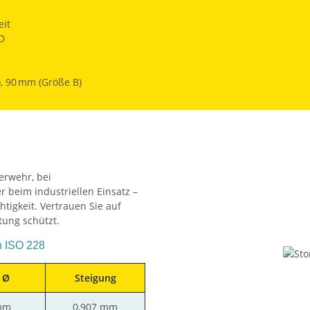
eit
D
, 90 mm (Größe B)
erwehr, bei
 beim industriellen Einsatz –
tigkeit. Vertrauen Sie auf
tung schützt.
h ISO 228
 Ø
Steigung
mm
0,907 mm