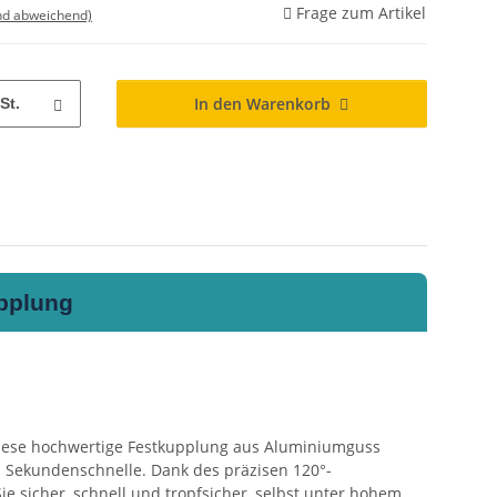
Frage zum Artikel
nd abweichend)
In den Warenkorb
St.
upplung
Diese hochwertige Festkupplung aus Aluminiumguss
n Sekundenschnelle. Dank des präzisen 120°-
ie sicher, schnell und tropfsicher, selbst unter hohem