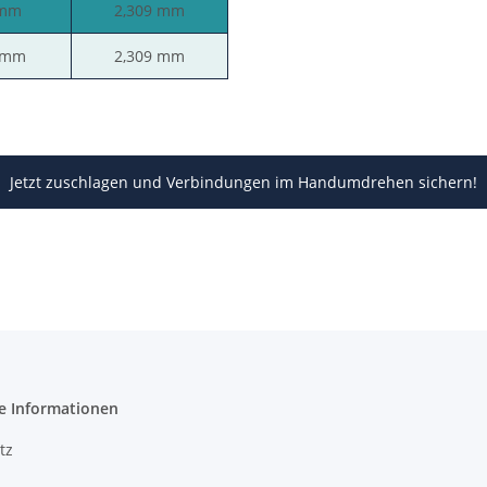
 mm
2,309 mm
 mm
2,309 mm
Jetzt zuschlagen und Verbindungen im Handumdrehen sichern!
e Informationen
tz