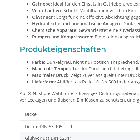
Getriebe:
Ideal für den Einsatz in Getrieben, wo es
Ventilhauben:
Schützt Ventilhauben vor dem Eindri
Ölwannen:
Sorgt für eine effektive Abdichtung ge
Hydraulische und pneumatische Anlagen:
Dank sei
Chemische Apparate:
Gewährleistet eine zuverläs
Pumpen und Kompressoren:
Bietet eine ausgezei
Produkteigenschaften
Farbe:
Dunkelgrau, nicht nur optisch ansprechend
Maximale Temperatur:
Im Dauerbetrieb beträgt di
Maximaler Druck:
Zeigt Zuverlässigkeit unter Druc
Lieferform:
Abil® N als Rolle 1016 x 500 in der aus
Abil® N ist die Wahl für erstklassiges Dichtungsmaterial
vor Leckagen und äußeren Einflüssen zu schützen, und g
Dicke
Dichte DIN 53 105 Tl. 1
Glühverlust DIN 52911