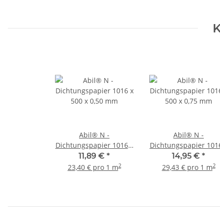
K
Abil® N -
Abil® N -
Dichtungspapier 1016 x
Dichtungspapier 101
500 x 0,50 mm
500 x 0,75 mm
11,89 €
*
14,95 €
*
2
2
23,40 € pro 1 m
29,43 € pro 1 m