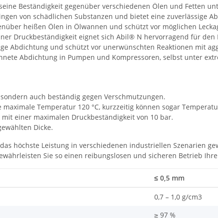
 seine Beständigkeit gegenüber verschiedenen Ölen und Fetten unte
ngen von schädlichen Substanzen und bietet eine zuverlässige Abd
genüber heißen Ölen in Ölwannen und schützt vor möglichen Lecka
ner Druckbeständigkeit eignet sich Abil® N hervorragend für den
sige Abdichtung und schützt vor unerwünschten Reaktionen mit ag
chnete Abdichtung in Pumpen und Kompressoren, selbst unter ex
, sondern auch beständig gegen Verschmutzungen.
e maximale Temperatur 120 °C, kurzzeitig können sogar Temperatu
k mit einer maximalen Druckbeständigkeit von 10 bar.
gewählten Dicke.
, das höchste Leistung in verschiedenen industriellen Szenarien ge
ewährleisten Sie so einen reibungslosen und sicheren Betrieb Ih
≤ 0,5 mm
0,7 – 1,0 g/cm3
≥ 97 %