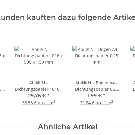
unden kauften dazu folgende Artike
Abil® N -
Abil® N – Bogen A4 -
6 x
Dichtungspapier 1016 x
Dichtungspapier 0,25
D
500 x 1,50 mm
mm
29,76 €
*
1,99 €
*
2
2
58,58 € pro 1 m
31,84 € pro 1 m
Ähnliche Artikel