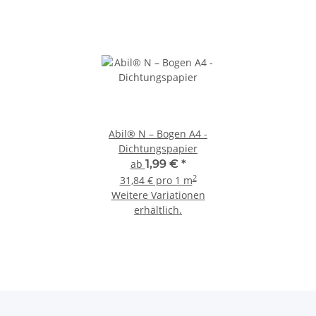
Abil® N – Bogen A4 -
Dichtungspapier
ab
1,99 €
*
2
31,84 € pro 1 m
Weitere Variationen
erhältlich.