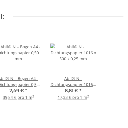
l:
Abil® N – Bogen A4 -
Abil® N -
ichtungspapier 0,50
Dichtungspapier 1016 x
mm
500 x 0,25 mm
2,49 €
*
8,81 €
*
2
2
39,84 € pro 1 m
17,33 € pro 1 m