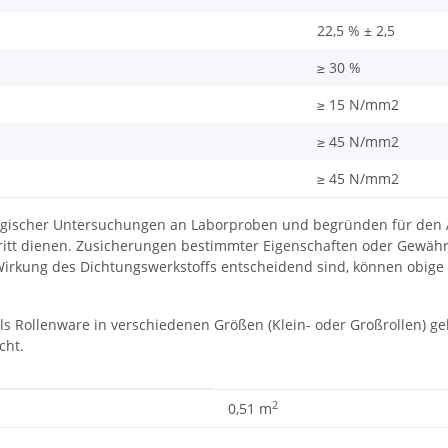
22,5 % ± 2,5
≥ 30 %
≥ 15 N/mm2
≥ 45 N/mm2
≥ 45 N/mm2
gischer Untersuchungen an Laborproben und begründen für den A
tt dienen. Zusicherungen bestimmter Eigenschaften oder Gewährle
irkung des Dichtungswerkstoffs entscheidend sind, können obige 
ls Rollenware in verschiedenen Größen (Klein- oder Großrollen) gel
cht.
2
0,51 m